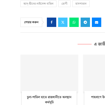
আদ্‌-দ্বীনের লাইসেন্স বাতিল
রোগী
হাসপাতাল
শেয়ার করুন
এ জাত
চুলা-পাতিল হাতে রাজধানীতে অবস্থান
শাহবাগে ইন
কর্মসূচি