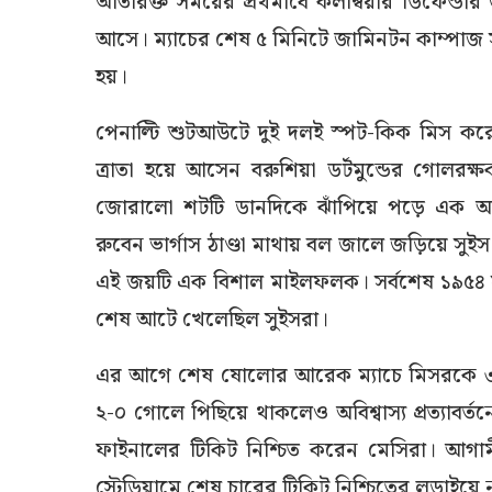
অতিরিক্ত সময়ের প্রথমার্ধে কলম্বিয়ার ডিফেন্ড
আসে। ম্যাচের শেষ ৫ মিনিটে জামিনটন কাম্পাজ স
হয়।
পেনাল্টি শুটআউটে দুই দলই স্পট-কিক মিস করে স্
ত্রাতা হয়ে আসেন বরুশিয়া ডর্টমুন্ডের গোলরক্ষ
জোরালো শটটি ডানদিকে ঝাঁপিয়ে পড়ে এক অত
রুবেন ভার্গাস ঠাণ্ডা মাথায় বল জালে জড়িয়ে সুইস
এই জয়টি এক বিশাল মাইলফলক। সর্বশেষ ১৯৫৪ সা
শেষ আটে খেলেছিল সুইসরা।
এর আগে শেষ ষোলোর আরেক ম্যাচে মিসরকে ৩-২ গো
২-০ গোলে পিছিয়ে থাকলেও অবিশ্বাস্য প্রত্যাবর
ফাইনালের টিকিট নিশ্চিত করেন মেসিরা। আগা
স্টেডিয়ামে শেষ চারের টিকিট নিশ্চিতের লড়াইয়ে না