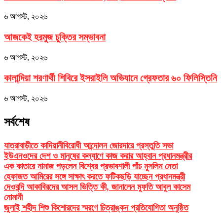
৬ আগস্ট, ২০২৬
আজকেই হরমুজ চুক্তির সম্ভাবনা
৬ আগস্ট, ২০২৬
কালান্দিয়া শরণার্থী শিবিরে ইসরাইলি অভিযানে গ্রেফতার ৬০ ফিলিস্তিনি
৬ আগস্ট, ২০২৬
সর্বশেষ
যাত্রাবাড়ীতে কাদিয়ানীবিরোধী আন্দোলন জোরদারে প্রস্তুতি সভা
ইউএনওদের দেশ ও মানুষের কল্যাণে কাজ করার আহ্বান প্রধানমন্ত্রীর
এক কাতারে নামাজ পড়লেন বিশ্বের প্রভাবশালী পাঁচ মুসলিম নেতা
হেফাজত আমিরের সঙ্গে সাক্ষাৎ করতে ফটিকছড়ি যাচ্ছেন প্রধানমন্ত্রী
দেওবন্দি আকাবিরদের আসল ভিত্তি কী, জানালেন মুফতি আবুল কাসেম
নোমানী
জুলাই শহীদ শিশু কিশোরদের স্মরণে চিত্রাঙ্কন প্রতিযোগিতা অনুষ্ঠিত