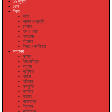
৩৬ জুলাই
খেলা
ফিচার
ফটো
ভ্রমণ ও প্রকৃতি
রমজান
হজ ও ওমরা
ইজতেমা
বইমেলা
বিজয় ও স্বাধীনতা
অন্যান্য
স্বাস্থ্য
শিল্প সাহিত্য
অনুবাদ
প্রযুক্তি
শাপলা
ইতিহাস
সংস্কৃতি
মাহফিল
মতামত
সাক্ষাতকার
বিনোদন
প্রতিবেদন