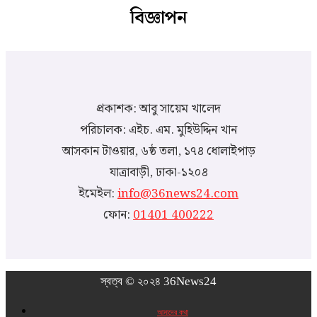
বিজ্ঞাপন
প্রকাশক: আবু সায়েম খালেদ
পরিচালক: এইচ. এম. মুহিউদ্দিন খান
আসকান টাওয়ার, ৬ষ্ঠ তলা, ১৭৪ ধোলাইপাড়
যাত্রাবাড়ী, ঢাকা-১২০৪
ইমেইল:
info@36news24.com
ফোন:
01401 400222
স্বত্ব © ২০২৪ 36News24
আমাদের কথা