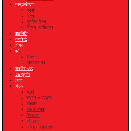
আন্তর্জাতিক
প্রবাস
বিশ্ব
মুসলিম বিশ্ব
বিশেষ প্রতিবেদন
রাজনীতি
অর্থনীতি
শিক্ষা
ধর্ম
ইসলাম
অন্যান্য ধর্ম
চাকরির খবর
৩৬ জুলাই
খেলা
ফিচার
ফটো
ভ্রমণ ও প্রকৃতি
রমজান
হজ ও ওমরা
ইজতেমা
বইমেলা
বিজয় ও স্বাধীনতা