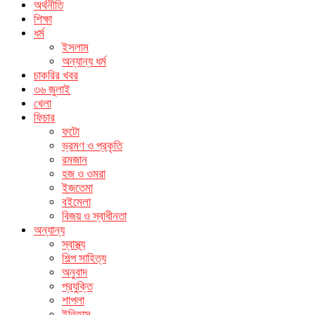
অর্থনীতি
শিক্ষা
ধর্ম
ইসলাম
অন্যান্য ধর্ম
চাকরির খবর
৩৬ জুলাই
খেলা
ফিচার
ফটো
ভ্রমণ ও প্রকৃতি
রমজান
হজ ও ওমরা
ইজতেমা
বইমেলা
বিজয় ও স্বাধীনতা
অন্যান্য
স্বাস্থ্য
শিল্প সাহিত্য
অনুবাদ
প্রযুক্তি
শাপলা
ইতিহাস