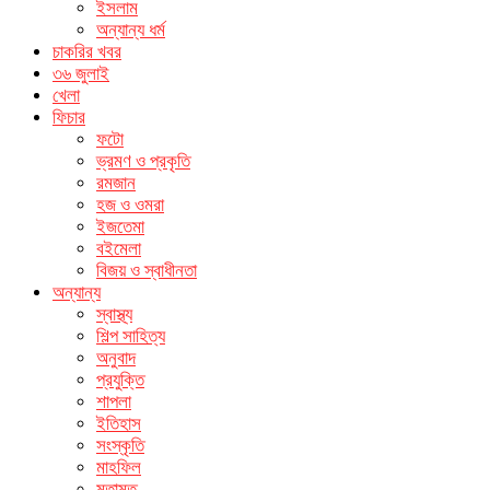
ইসলাম
অন্যান্য ধর্ম
চাকরির খবর
৩৬ জুলাই
খেলা
ফিচার
ফটো
ভ্রমণ ও প্রকৃতি
রমজান
হজ ও ওমরা
ইজতেমা
বইমেলা
বিজয় ও স্বাধীনতা
অন্যান্য
স্বাস্থ্য
শিল্প সাহিত্য
অনুবাদ
প্রযুক্তি
শাপলা
ইতিহাস
সংস্কৃতি
মাহফিল
মতামত