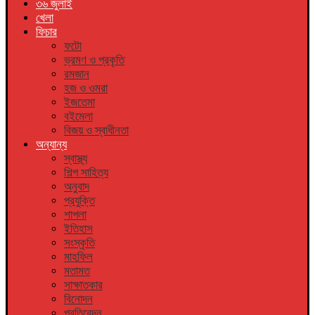
৩৬ জুলাই
খেলা
ফিচার
ফটো
ভ্রমণ ও প্রকৃতি
রমজান
হজ ও ওমরা
ইজতেমা
বইমেলা
বিজয় ও স্বাধীনতা
অন্যান্য
স্বাস্থ্য
শিল্প সাহিত্য
অনুবাদ
প্রযুক্তি
শাপলা
ইতিহাস
সংস্কৃতি
মাহফিল
মতামত
সাক্ষাতকার
বিনোদন
প্রতিবেদন