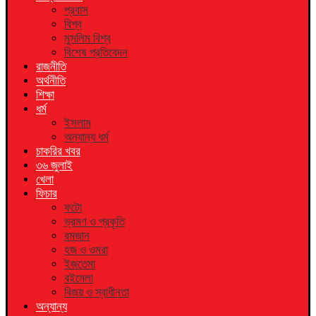
প্রবাস
বিশ্ব
মুসলিম বিশ্ব
বিশেষ প্রতিবেদন
রাজনীতি
অর্থনীতি
শিক্ষা
ধর্ম
ইসলাম
অন্যান্য ধর্ম
চাকরির খবর
৩৬ জুলাই
খেলা
ফিচার
ফটো
ভ্রমণ ও প্রকৃতি
রমজান
হজ ও ওমরা
ইজতেমা
বইমেলা
বিজয় ও স্বাধীনতা
অন্যান্য