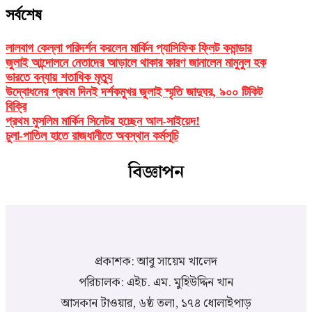
সর্বশেষ
লালবাগ কেল্লা পরিদর্শন করলেন মার্কিন প্যাসিফিক ফ্লিট কমান্ডার
জুলাই আন্দোলনে নেতাদের আড়ালে থাকার কারণ জানালেন মামুনুল হক
ভারতে বন্যায় শতাধিক মৃত্যু
উদ্বোধনের প্রথম দিনই দর্শকমুখর জুলাই স্মৃতি জাদুঘর, ৯০০ টিকিট
বিক্রি
প্রথম মুসলিম মার্কিন সিনেটর হচ্ছেন আল-সাইয়েদ!
চুলা-পাতিল হাতে রাজধানীতে অবস্থান কর্মসূচি
বিজ্ঞাপন
প্রকাশক: আবু সায়েম খালেদ
পরিচালক: এইচ. এম. মুহিউদ্দিন খান
আসকান টাওয়ার, ৬ষ্ঠ তলা, ১৭৪ ধোলাইপাড়