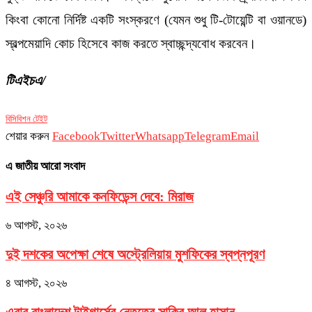
কিংবা কোনো নির্দিষ্ট একটি সংস্করণে (যেমন শুধু টি-টোয়েন্টি বা ওয়ানডে)
স্বল্পমেয়াদি কোচ হিসেবে কাজ করতে স্বাচ্ছন্দ্যবোধ করবেন।
টিএইচএ/
বিসিবি
শন টেইট
শেয়ার করুন
Facebook
Twitter
Whatsapp
Telegram
Email
এ জাতীয় আরো সংবাদ
এই সেঞ্চুরি আমাকে কনফিডেন্স দেবে: মিরাজ
৬ আগস্ট, ২০২৬
দুই দশকের অপেক্ষা শেষে অস্ট্রেলিয়ায় মুশফিকের স্বপ্নপূরণ
৪ আগস্ট, ২০২৬
এবার বাংলাদেশ টাইগার্সের নেতৃত্বে সাকিব আল হাসান