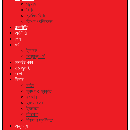
প্রবাস
বিশ্ব
মুসলিম বিশ্ব
বিশেষ প্রতিবেদন
রাজনীতি
অর্থনীতি
শিক্ষা
ধর্ম
ইসলাম
অন্যান্য ধর্ম
চাকরির খবর
৩৬ জুলাই
খেলা
ফিচার
ফটো
ভ্রমণ ও প্রকৃতি
রমজান
হজ ও ওমরা
ইজতেমা
বইমেলা
বিজয় ও স্বাধীনতা
অন্যান্য