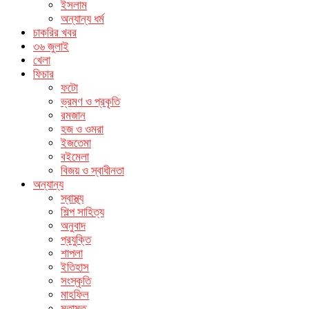
ইসলাম
অন্যান্য ধর্ম
চাকরির খবর
৩৬ জুলাই
খেলা
ফিচার
ফটো
ভ্রমণ ও প্রকৃতি
রমজান
হজ ও ওমরা
ইজতেমা
বইমেলা
বিজয় ও স্বাধীনতা
অন্যান্য
স্বাস্থ্য
শিল্প সাহিত্য
অনুবাদ
প্রযুক্তি
শাপলা
ইতিহাস
সংস্কৃতি
মাহফিল
মতামত