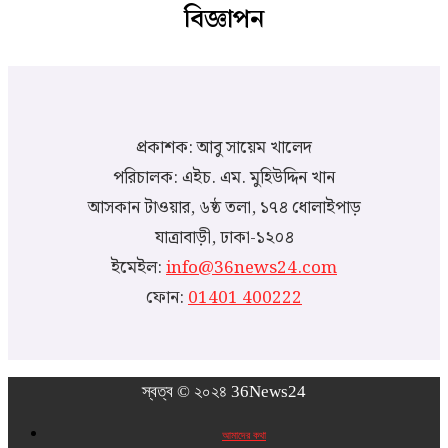
বিজ্ঞাপন
প্রকাশক: আবু সায়েম খালেদ
পরিচালক: এইচ. এম. মুহিউদ্দিন খান
আসকান টাওয়ার, ৬ষ্ঠ তলা, ১৭৪ ধোলাইপাড়
যাত্রাবাড়ী, ঢাকা-১২০৪
ইমেইল:
info@36news24.com
ফোন:
01401 400222
স্বত্ব © ২০২৪ 36News24
আমাদের কথা