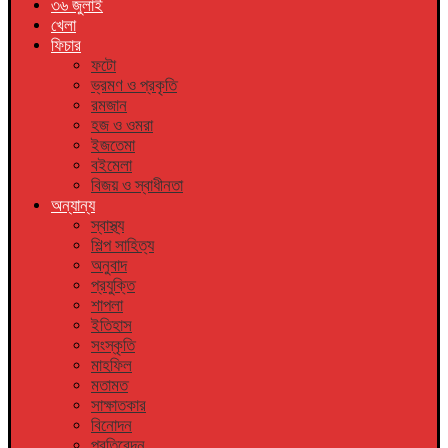
৩৬ জুলাই
খেলা
ফিচার
ফটো
ভ্রমণ ও প্রকৃতি
রমজান
হজ ও ওমরা
ইজতেমা
বইমেলা
বিজয় ও স্বাধীনতা
অন্যান্য
স্বাস্থ্য
শিল্প সাহিত্য
অনুবাদ
প্রযুক্তি
শাপলা
ইতিহাস
সংস্কৃতি
মাহফিল
মতামত
সাক্ষাতকার
বিনোদন
প্রতিবেদন