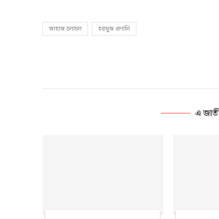
জাহাজ চলাচল
হরমুজ প্রণালি
এ জাত