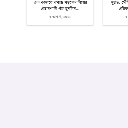
এক কাতারে নামাজ পড়লেন বিশ্বের
তুরস্ক, সৌ
প্রভাবশালী পাঁচ মুসলিম...
প্রতিরক
৭ আগস্ট, ২০২৬
৭