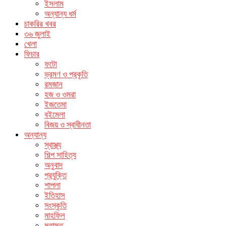
ইসলাম
অন্যান্য ধর্ম
চাকরির খবর
৩৬ জুলাই
খেলা
ফিচার
ফটো
ভ্রমণ ও প্রকৃতি
রমজান
হজ ও ওমরা
ইজতেমা
বইমেলা
বিজয় ও স্বাধীনতা
অন্যান্য
স্বাস্থ্য
শিল্প সাহিত্য
অনুবাদ
প্রযুক্তি
শাপলা
ইতিহাস
সংস্কৃতি
মাহফিল
মতামত