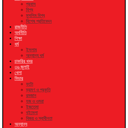
প্রবাস
বিশ্ব
মুসলিম বিশ্ব
বিশেষ প্রতিবেদন
রাজনীতি
অর্থনীতি
শিক্ষা
ধর্ম
ইসলাম
অন্যান্য ধর্ম
চাকরির খবর
৩৬ জুলাই
খেলা
ফিচার
ফটো
ভ্রমণ ও প্রকৃতি
রমজান
হজ ও ওমরা
ইজতেমা
বইমেলা
বিজয় ও স্বাধীনতা
অন্যান্য