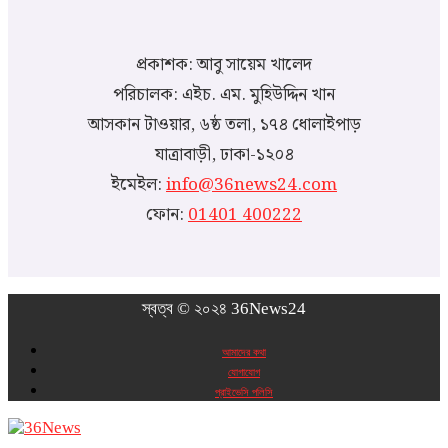
প্রকাশক: আবু সায়েম খালেদ
পরিচালক: এইচ. এম. মুহিউদ্দিন খান
আসকান টাওয়ার, ৬ষ্ঠ তলা, ১৭৪ ধোলাইপাড়
যাত্রাবাড়ী, ঢাকা-১২০৪
ইমেইল:
info@36news24.com
ফোন:
01401 400222
স্বত্ব © ২০২৪ 36News24
আমাদের কথা
যোগাযোগ
প্রাইভেসি পলিসি