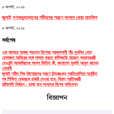
৬ আগস্ট, ২০২৬
জুলাই গণঅভ্যুত্থানের শহীদদের স্মরণে সংসদে দোয়া মাহফিল
৬ আগস্ট, ২০২৬
সর্বশেষ
এক কাতারে নামাজ পড়লেন বিশ্বের প্রভাবশালী পাঁচ মুসলিম নেতা
হেফাজত আমিরের সঙ্গে সাক্ষাৎ করতে ফটিকছড়ি যাচ্ছেন প্রধানমন্ত্রী
দেওবন্দি আকাবিরদের আসল ভিত্তি কী, জানালেন মুফতি আবুল কাসেম
নোমানী
জুলাই শহীদ শিশু কিশোরদের স্মরণে চিত্রাঙ্কন প্রতিযোগিতা অনুষ্ঠিত
সব শিক্ষিত বেকারকে চাকরি দেওয়া হবে: বিমান প্রতিমন্ত্রী
রাষ্ট্রপতি নির্বাচন : ডাকা হবে সংসদের বিশেষ অধিবেশন
বিজ্ঞাপন