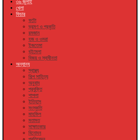
৩৬ জুলাই
খেলা
ফিচার
ফটো
ভ্রমণ ও প্রকৃতি
রমজান
হজ ও ওমরা
ইজতেমা
বইমেলা
বিজয় ও স্বাধীনতা
অন্যান্য
স্বাস্থ্য
শিল্প সাহিত্য
অনুবাদ
প্রযুক্তি
শাপলা
ইতিহাস
সংস্কৃতি
মাহফিল
মতামত
সাক্ষাতকার
বিনোদন
প্রতিবেদন