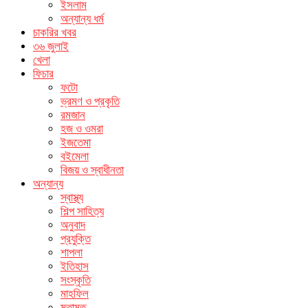
ইসলাম
অন্যান্য ধর্ম
চাকরির খবর
৩৬ জুলাই
খেলা
ফিচার
ফটো
ভ্রমণ ও প্রকৃতি
রমজান
হজ ও ওমরা
ইজতেমা
বইমেলা
বিজয় ও স্বাধীনতা
অন্যান্য
স্বাস্থ্য
শিল্প সাহিত্য
অনুবাদ
প্রযুক্তি
শাপলা
ইতিহাস
সংস্কৃতি
মাহফিল
মতামত