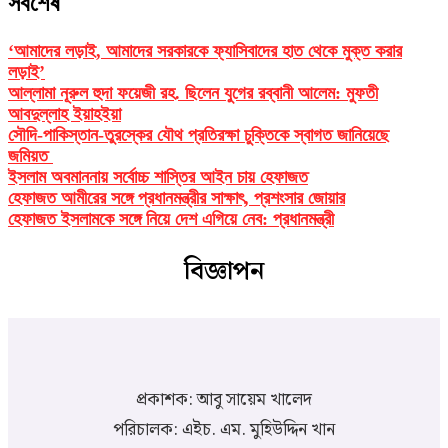
সর্বশেষ
‘আমাদের লড়াই, আমাদের সরকারকে ফ্যাসিবাদের হাত থেকে মুক্ত করার
লড়াই’
আল্লামা নূরুল হুদা ফয়েজী রহ. ছিলেন যুগের রব্বানী আলেম: মুফতী
আবদুল্লাহ ইয়াহইয়া
সৌদি-পাকিস্তান-তুরস্কের যৌথ প্রতিরক্ষা চুক্তিকে স্বাগত জানিয়েছে
জমিয়ত
ইসলাম অবমাননায় সর্বোচ্চ শাস্তির আইন চায় হেফাজত
হেফাজত আমীরের সঙ্গে প্রধানমন্ত্রীর সাক্ষাৎ, প্রশংসার জোয়ার
হেফাজত ইসলামকে সঙ্গে নিয়ে দেশ এগিয়ে নেব: প্রধানমন্ত্রী
বিজ্ঞাপন
প্রকাশক: আবু সায়েম খালেদ
পরিচালক: এইচ. এম. মুহিউদ্দিন খান