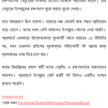
রক্ষণভাগের নেতৃত্বের দাবিদার হিসেবে নিজেকে প্রতিষ্ঠিত করেন। তার
নেতৃত্বে ইংল্যান্ডের রক্ষণভাগ পুরো ম্যাচে দৃঢ়তা দেখায়।
তবে আক্রমণে ছিল হতাশা। ম্যাচের শুরু থেকেই ঘানা শক্ত প্রতিরোধ
গড়ে তোলে। বলের দখল বেশি থাকলেও ইংল্যান্ড গোলের দেখা পায়নি।
প্রথমার্ধে একমাত্র উল্লেখযোগ্য সুযোগটি আসে ম্যাচের ১৫ মিনিটের
পর, যখন ডেকলান রাইসের দূরপাল্লার শক্তিশালী শট অল্পের জন্য
ক্রসবারের ওপর দিয়ে চলে যায়।
ঘানার মিডফিল্ডার থমাস পার্টি দলের প্রেসিং ও রক্ষণভাগকে দারুণভাবে
সামলান। প্রথমার্ধে ইংল্যান্ড মোট ছয়টি শট নিলেও একটিও লক্ষ্যে
রাখতে পারেনি।
ইংল্যান্ড
রুখে দিল ঘানা
শেয়ার করুন
Facebook
Twitter
Whatsapp
Telegram
Email