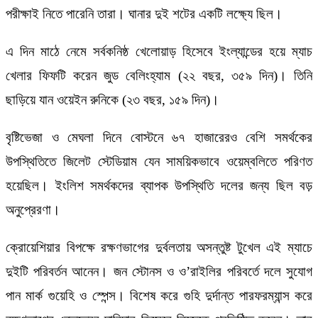
পরীক্ষাই নিতে পারেনি তারা। ঘানার দুই শটের একটি লক্ষ্যে ছিল।
এ দিন মাঠে নেমে সর্বকনিষ্ঠ খেলোয়াড় হিসেবে ইংল্যান্ডের হয়ে ম্যাচ
খেলার ফিফটি করেন জুড বেলিংহ্যাম (২২ বছর, ৩৫৯ দিন)। তিনি
ছাড়িয়ে যান ওয়েইন রুনিকে (২৩ বছর, ১৫৯ দিন)।
বৃষ্টিভেজা ও মেঘলা দিনে বোস্টনে ৬৭ হাজারেরও বেশি সমর্থকের
উপস্থিতিতে জিলেট স্টেডিয়াম যেন সাময়িকভাবে ওয়েম্বলিতে পরিণত
হয়েছিল। ইংলিশ সমর্থকদের ব্যাপক উপস্থিতি দলের জন্য ছিল বড়
অনুপ্রেরণা।
ক্রোয়েশিয়ার বিপক্ষে রক্ষণভাগের দুর্বলতায় অসন্তুষ্ট টুখেল এই ম্যাচে
দুইটি পরিবর্তন আনেন। জন স্টোনস ও ও’রাইলির পরিবর্তে দলে সুযোগ
পান মার্ক গুয়েহি ও স্পেন্স। বিশেষ করে গুহি দুর্দান্ত পারফরম্যান্স করে