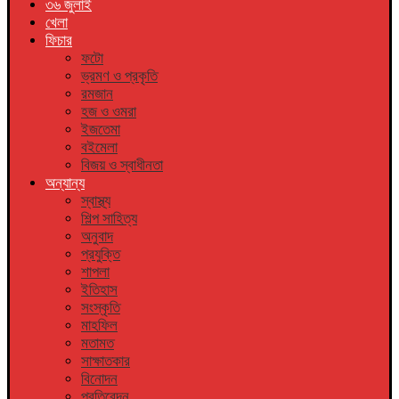
৩৬ জুলাই
খেলা
ফিচার
ফটো
ভ্রমণ ও প্রকৃতি
রমজান
হজ ও ওমরা
ইজতেমা
বইমেলা
বিজয় ও স্বাধীনতা
অন্যান্য
স্বাস্থ্য
শিল্প সাহিত্য
অনুবাদ
প্রযুক্তি
শাপলা
ইতিহাস
সংস্কৃতি
মাহফিল
মতামত
সাক্ষাতকার
বিনোদন
প্রতিবেদন