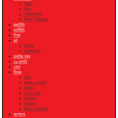
প্রবাস
বিশ্ব
মুসলিম বিশ্ব
বিশেষ প্রতিবেদন
রাজনীতি
অর্থনীতি
শিক্ষা
ধর্ম
ইসলাম
অন্যান্য ধর্ম
চাকরির খবর
৩৬ জুলাই
খেলা
ফিচার
ফটো
ভ্রমণ ও প্রকৃতি
রমজান
হজ ও ওমরা
ইজতেমা
বইমেলা
বিজয় ও স্বাধীনতা
অন্যান্য