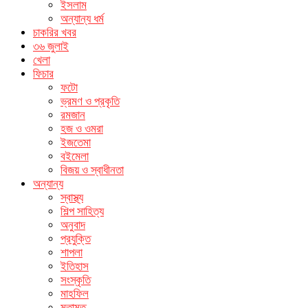
ইসলাম
অন্যান্য ধর্ম
চাকরির খবর
৩৬ জুলাই
খেলা
ফিচার
ফটো
ভ্রমণ ও প্রকৃতি
রমজান
হজ ও ওমরা
ইজতেমা
বইমেলা
বিজয় ও স্বাধীনতা
অন্যান্য
স্বাস্থ্য
শিল্প সাহিত্য
অনুবাদ
প্রযুক্তি
শাপলা
ইতিহাস
সংস্কৃতি
মাহফিল
মতামত