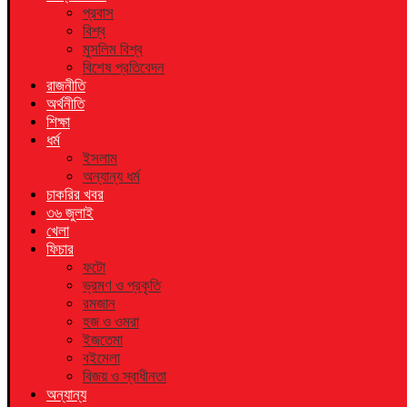
প্রবাস
বিশ্ব
মুসলিম বিশ্ব
বিশেষ প্রতিবেদন
রাজনীতি
অর্থনীতি
শিক্ষা
ধর্ম
ইসলাম
অন্যান্য ধর্ম
চাকরির খবর
৩৬ জুলাই
খেলা
ফিচার
ফটো
ভ্রমণ ও প্রকৃতি
রমজান
হজ ও ওমরা
ইজতেমা
বইমেলা
বিজয় ও স্বাধীনতা
অন্যান্য