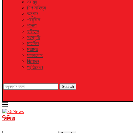
স্বাস্থ্য
শিল্প সাহিত্য
অনুবাদ
প্রযুক্তি
শাপলা
ইতিহাস
সংস্কৃতি
মাহফিল
মতামত
সাক্ষাতকার
বিনোদন
প্রতিবেদন
Search
ভিডিও