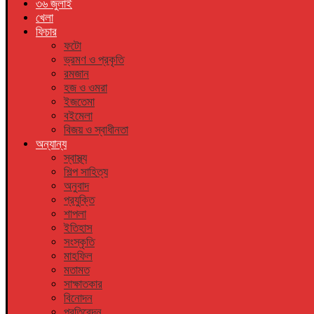
৩৬ জুলাই
খেলা
ফিচার
ফটো
ভ্রমণ ও প্রকৃতি
রমজান
হজ ও ওমরা
ইজতেমা
বইমেলা
বিজয় ও স্বাধীনতা
অন্যান্য
স্বাস্থ্য
শিল্প সাহিত্য
অনুবাদ
প্রযুক্তি
শাপলা
ইতিহাস
সংস্কৃতি
মাহফিল
মতামত
সাক্ষাতকার
বিনোদন
প্রতিবেদন