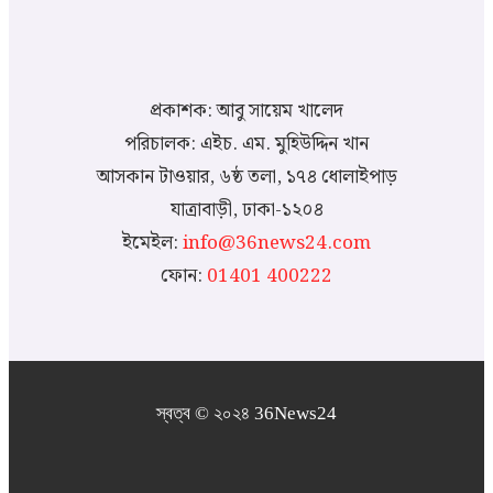
প্রকাশক: আবু সায়েম খালেদ
পরিচালক: এইচ. এম. মুহিউদ্দিন খান
আসকান টাওয়ার, ৬ষ্ঠ তলা, ১৭৪ ধোলাইপাড়
যাত্রাবাড়ী, ঢাকা-১২০৪
ইমেইল:
info@36news24.com
ফোন:
01401 400222
স্বত্ব © ২০২৪ 36News24