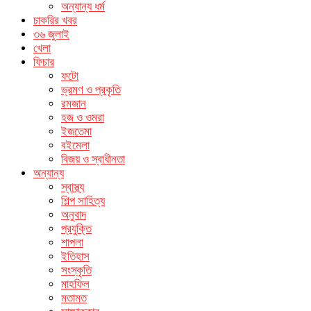
অন্যান্য ধর্ম
চাকরির খবর
৩৬ জুলাই
খেলা
ফিচার
ফটো
ভ্রমণ ও প্রকৃতি
রমজান
হজ ও ওমরা
ইজতেমা
বইমেলা
বিজয় ও স্বাধীনতা
অন্যান্য
স্বাস্থ্য
শিল্প সাহিত্য
অনুবাদ
প্রযুক্তি
শাপলা
ইতিহাস
সংস্কৃতি
মাহফিল
মতামত