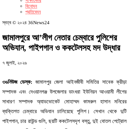
সাক্ষাতকার
বিনোদন
প্রতিবেদন
স্বত্ব © ২০২৪ 36News24
জামালপুরে আ’লীগ নেতার চেম্বারে পুলিশের
অভিযান, পাইপগান ও ককটেলসহ মদ উদ্ধার
৭ জুলাই, ২০২৬
৩৬নিউজ ডেস্ক:
জামালপুর জেলা আইনজীবী সমিতির সাবেক ক্রীড়া
সম্পাদক এবং দেওয়ানগঞ্জ উপজেলার ডাংধরা ইউনিয়ন আওয়ামী লীগের
সাধারণ সম্পাদক অ্যাডভোকেট মোহাম্মদ কামরুল হাসান মনিরের
ব্যক্তিগত চেম্বারে অভিযান চালিয়েছে পুলিশ। সেখান থেকে দুটি
পাইপগান, চার রাউন্ড গুলি, ছয়টি ককটেলসদৃশ বস্তু, দুই বোতল পেট্রোল