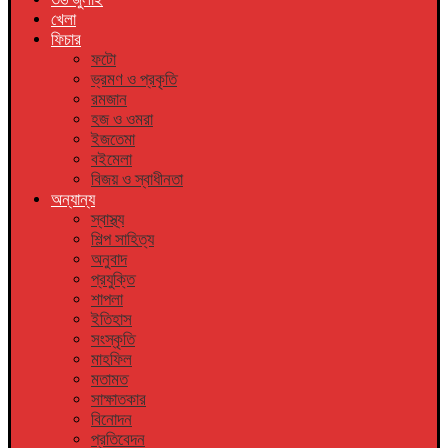
খেলা
ফিচার
ফটো
ভ্রমণ ও প্রকৃতি
রমজান
হজ ও ওমরা
ইজতেমা
বইমেলা
বিজয় ও স্বাধীনতা
অন্যান্য
স্বাস্থ্য
শিল্প সাহিত্য
অনুবাদ
প্রযুক্তি
শাপলা
ইতিহাস
সংস্কৃতি
মাহফিল
মতামত
সাক্ষাতকার
বিনোদন
প্রতিবেদন