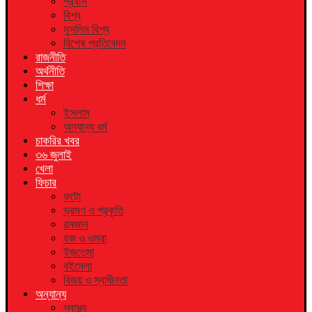
প্রবাস
বিশ্ব
মুসলিম বিশ্ব
বিশেষ প্রতিবেদন
রাজনীতি
অর্থনীতি
শিক্ষা
ধর্ম
ইসলাম
অন্যান্য ধর্ম
চাকরির খবর
৩৬ জুলাই
খেলা
ফিচার
ফটো
ভ্রমণ ও প্রকৃতি
রমজান
হজ ও ওমরা
ইজতেমা
বইমেলা
বিজয় ও স্বাধীনতা
অন্যান্য
স্বাস্থ্য