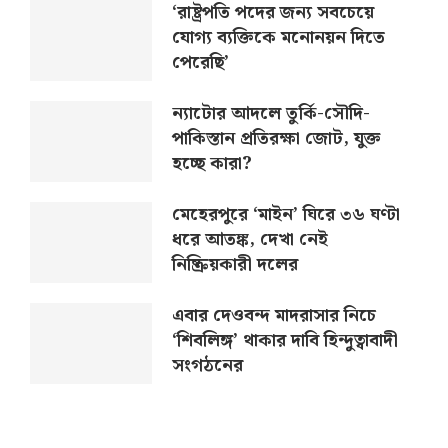
‘রাষ্ট্রপতি পদের জন্য সবচেয়ে
যোগ্য ব্যক্তিকে মনোনয়ন দিতে
পেরেছি’
ন্যাটোর আদলে তুর্কি-সৌদি-
পাকিস্তান প্রতিরক্ষা জোট, যুক্ত
হচ্ছে কারা?
মেহেরপুরে ‘মাইন’ ঘিরে ৩৬ ঘণ্টা
ধরে আতঙ্ক, দেখা নেই
নিষ্ক্রিয়কারী দলের
এবার দেওবন্দ মাদরাসার নিচে
‘শিবলিঙ্গ’ থাকার দাবি হিন্দুত্বাবাদী
সংগঠনের