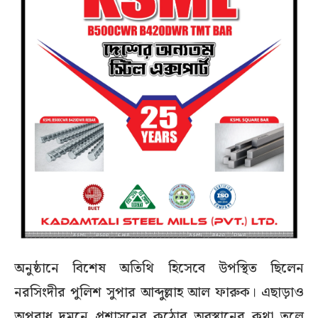
অনুষ্ঠানে বিশেষ অতিথি হিসেবে উপস্থিত ছিলেন
নরসিংদীর পুলিশ সুপার আব্দুল্লাহ আল ফারুক। এছাড়াও
অপরাধ দমনে প্রশাসনের কঠোর অবস্থানের কথা তুলে