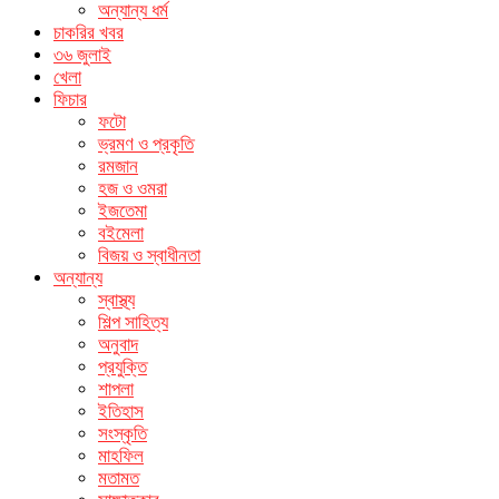
অন্যান্য ধর্ম
চাকরির খবর
৩৬ জুলাই
খেলা
ফিচার
ফটো
ভ্রমণ ও প্রকৃতি
রমজান
হজ ও ওমরা
ইজতেমা
বইমেলা
বিজয় ও স্বাধীনতা
অন্যান্য
স্বাস্থ্য
শিল্প সাহিত্য
অনুবাদ
প্রযুক্তি
শাপলা
ইতিহাস
সংস্কৃতি
মাহফিল
মতামত