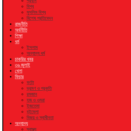
প্রবাস
বিশ্ব
মুসলিম বিশ্ব
বিশেষ প্রতিবেদন
রাজনীতি
অর্থনীতি
শিক্ষা
ধর্ম
ইসলাম
অন্যান্য ধর্ম
চাকরির খবর
৩৬ জুলাই
খেলা
ফিচার
ফটো
ভ্রমণ ও প্রকৃতি
রমজান
হজ ও ওমরা
ইজতেমা
বইমেলা
বিজয় ও স্বাধীনতা
অন্যান্য
স্বাস্থ্য