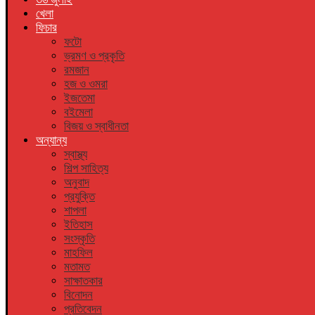
খেলা
ফিচার
ফটো
ভ্রমণ ও প্রকৃতি
রমজান
হজ ও ওমরা
ইজতেমা
বইমেলা
বিজয় ও স্বাধীনতা
অন্যান্য
স্বাস্থ্য
শিল্প সাহিত্য
অনুবাদ
প্রযুক্তি
শাপলা
ইতিহাস
সংস্কৃতি
মাহফিল
মতামত
সাক্ষাতকার
বিনোদন
প্রতিবেদন