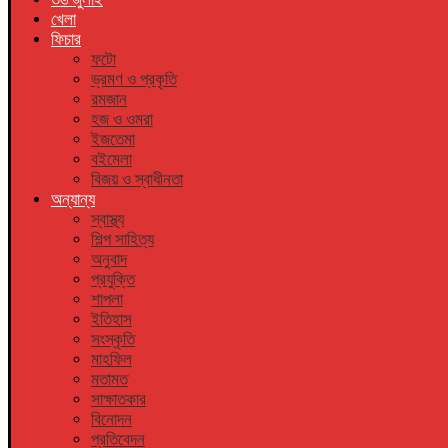
খেলা
ফিচার
ফটো
ভ্রমণ ও প্রকৃতি
রমজান
হজ ও ওমরা
ইজতেমা
বইমেলা
বিজয় ও স্বাধীনতা
অন্যান্য
স্বাস্থ্য
শিল্প সাহিত্য
অনুবাদ
প্রযুক্তি
শাপলা
ইতিহাস
সংস্কৃতি
মাহফিল
মতামত
সাক্ষাতকার
বিনোদন
প্রতিবেদন