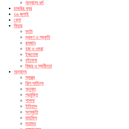
অন্যান্য ধর্ম
চাকরির খবর
৩৬ জুলাই
খেলা
ফিচার
ফটো
ভ্রমণ ও প্রকৃতি
রমজান
হজ ও ওমরা
ইজতেমা
বইমেলা
বিজয় ও স্বাধীনতা
অন্যান্য
স্বাস্থ্য
শিল্প সাহিত্য
অনুবাদ
প্রযুক্তি
শাপলা
ইতিহাস
সংস্কৃতি
মাহফিল
মতামত