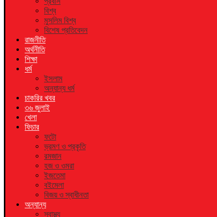
প্রবাস
বিশ্ব
মুসলিম বিশ্ব
বিশেষ প্রতিবেদন
রাজনীতি
অর্থনীতি
শিক্ষা
ধর্ম
ইসলাম
অন্যান্য ধর্ম
চাকরির খবর
৩৬ জুলাই
খেলা
ফিচার
ফটো
ভ্রমণ ও প্রকৃতি
রমজান
হজ ও ওমরা
ইজতেমা
বইমেলা
বিজয় ও স্বাধীনতা
অন্যান্য
স্বাস্থ্য