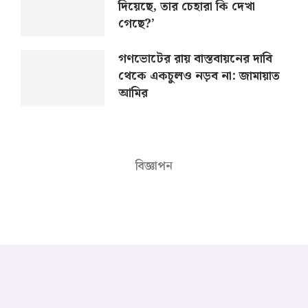
দিয়েছে, তার চেহারা কি দেখা
গেছে?’
গণভোটের রায় বাস্তবায়নের দাবি
থেকে একচুলও নড়ব না: জামায়াত
আমির
বিজ্ঞাপন