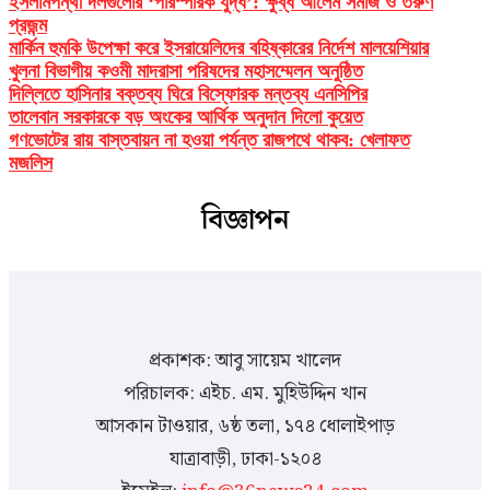
ইসলামপন্থী দলগুলোর ‘পারস্পরিক যুদ্ধ’: ক্ষুব্ধ আলেম সমাজ ও তরুণ
প্রজন্ম
মার্কিন হুমকি উপেক্ষা করে ইসরায়েলিদের বহিষ্কারের নির্দেশ মালয়েশিয়ার
খুলনা বিভাগীয় কওমী মাদরাসা পরিষদের মহাসম্মেলন অনুষ্ঠিত
দিল্লিতে হাসিনার বক্তব্য ঘিরে বিস্ফোরক মন্তব্য এনসিপির
তালেবান সরকারকে বড় অংকের আর্থিক অনুদান দিলো কুয়েত
গণভোটের রায় বাস্তবায়ন না হওয়া পর্যন্ত রাজপথে থাকব: খেলাফত
মজলিস
বিজ্ঞাপন
প্রকাশক: আবু সায়েম খালেদ
পরিচালক: এইচ. এম. মুহিউদ্দিন খান
আসকান টাওয়ার, ৬ষ্ঠ তলা, ১৭৪ ধোলাইপাড়
যাত্রাবাড়ী, ঢাকা-১২০৪