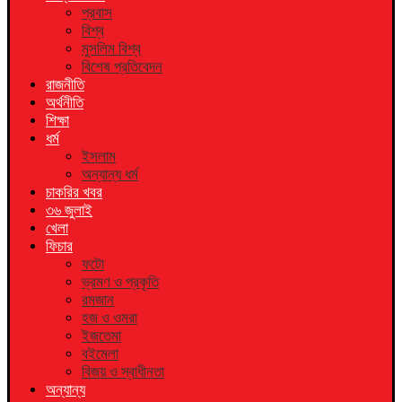
প্রবাস
বিশ্ব
মুসলিম বিশ্ব
বিশেষ প্রতিবেদন
রাজনীতি
অর্থনীতি
শিক্ষা
ধর্ম
ইসলাম
অন্যান্য ধর্ম
চাকরির খবর
৩৬ জুলাই
খেলা
ফিচার
ফটো
ভ্রমণ ও প্রকৃতি
রমজান
হজ ও ওমরা
ইজতেমা
বইমেলা
বিজয় ও স্বাধীনতা
অন্যান্য