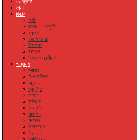
৩৬ জুলাই
খেলা
ফিচার
ফটো
ভ্রমণ ও প্রকৃতি
রমজান
হজ ও ওমরা
ইজতেমা
বইমেলা
বিজয় ও স্বাধীনতা
অন্যান্য
স্বাস্থ্য
শিল্প সাহিত্য
অনুবাদ
প্রযুক্তি
শাপলা
ইতিহাস
সংস্কৃতি
মাহফিল
মতামত
সাক্ষাতকার
বিনোদন
প্রতিবেদন