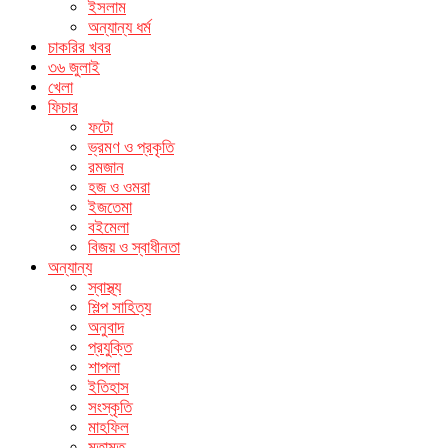
ইসলাম
অন্যান্য ধর্ম
চাকরির খবর
৩৬ জুলাই
খেলা
ফিচার
ফটো
ভ্রমণ ও প্রকৃতি
রমজান
হজ ও ওমরা
ইজতেমা
বইমেলা
বিজয় ও স্বাধীনতা
অন্যান্য
স্বাস্থ্য
শিল্প সাহিত্য
অনুবাদ
প্রযুক্তি
শাপলা
ইতিহাস
সংস্কৃতি
মাহফিল
মতামত