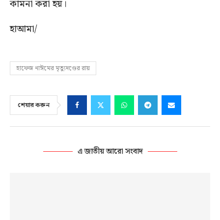
কামনা করা হয়।
হাআমা/
হাফেজ নাঈমের মৃত্যুদণ্ডের রায়
শেয়ার করুন
এ জাতীয় আরো সংবাদ