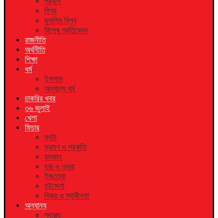
প্রবাস
বিশ্ব
মুসলিম বিশ্ব
বিশেষ প্রতিবেদন
রাজনীতি
অর্থনীতি
শিক্ষা
ধর্ম
ইসলাম
অন্যান্য ধর্ম
চাকরির খবর
৩৬ জুলাই
খেলা
ফিচার
ফটো
ভ্রমণ ও প্রকৃতি
রমজান
হজ ও ওমরা
ইজতেমা
বইমেলা
বিজয় ও স্বাধীনতা
অন্যান্য
স্বাস্থ্য