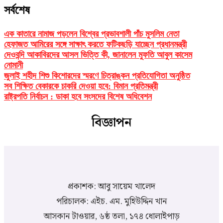
সর্বশেষ
এক কাতারে নামাজ পড়লেন বিশ্বের প্রভাবশালী পাঁচ মুসলিম নেতা
হেফাজত আমিরের সঙ্গে সাক্ষাৎ করতে ফটিকছড়ি যাচ্ছেন প্রধানমন্ত্রী
দেওবন্দি আকাবিরদের আসল ভিত্তি কী, জানালেন মুফতি আবুল কাসেম
নোমানী
জুলাই শহীদ শিশু কিশোরদের স্মরণে চিত্রাঙ্কন প্রতিযোগিতা অনুষ্ঠিত
সব শিক্ষিত বেকারকে চাকরি দেওয়া হবে: বিমান প্রতিমন্ত্রী
রাষ্ট্রপতি নির্বাচন : ডাকা হবে সংসদের বিশেষ অধিবেশন
বিজ্ঞাপন
প্রকাশক: আবু সায়েম খালেদ
পরিচালক: এইচ. এম. মুহিউদ্দিন খান
আসকান টাওয়ার, ৬ষ্ঠ তলা, ১৭৪ ধোলাইপাড়