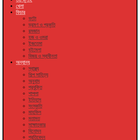
খেলা
ফিচার
ফটো
ভ্রমণ ও প্রকৃতি
রমজান
হজ ও ওমরা
ইজতেমা
বইমেলা
বিজয় ও স্বাধীনতা
অন্যান্য
স্বাস্থ্য
শিল্প সাহিত্য
অনুবাদ
প্রযুক্তি
শাপলা
ইতিহাস
সংস্কৃতি
মাহফিল
মতামত
সাক্ষাতকার
বিনোদন
প্রতিবেদন