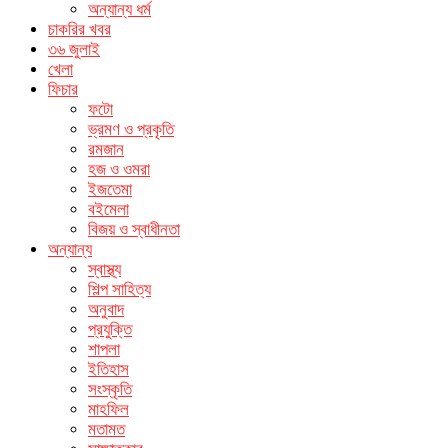
অন্যান্য ধর্ম
চাকরির খবর
৩৬ জুলাই
খেলা
ফিচার
ফটো
ভ্রমণ ও প্রকৃতি
রমজান
হজ ও ওমরা
ইজতেমা
বইমেলা
বিজয় ও স্বাধীনতা
অন্যান্য
স্বাস্থ্য
শিল্প সাহিত্য
অনুবাদ
প্রযুক্তি
শাপলা
ইতিহাস
সংস্কৃতি
মাহফিল
মতামত