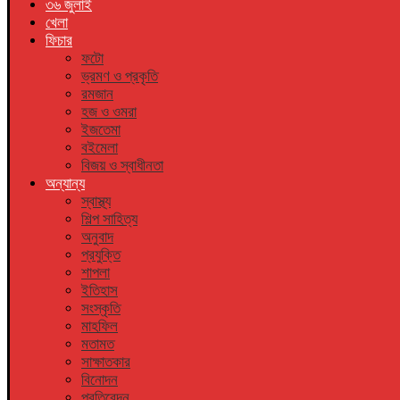
৩৬ জুলাই
খেলা
ফিচার
ফটো
ভ্রমণ ও প্রকৃতি
রমজান
হজ ও ওমরা
ইজতেমা
বইমেলা
বিজয় ও স্বাধীনতা
অন্যান্য
স্বাস্থ্য
শিল্প সাহিত্য
অনুবাদ
প্রযুক্তি
শাপলা
ইতিহাস
সংস্কৃতি
মাহফিল
মতামত
সাক্ষাতকার
বিনোদন
প্রতিবেদন