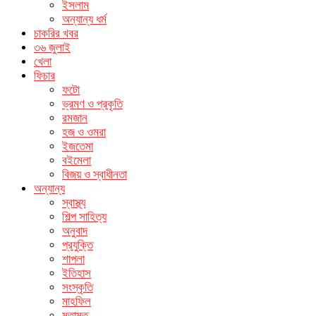
ইসলাম
অন্যান্য ধর্ম
চাকরির খবর
৩৬ জুলাই
খেলা
ফিচার
ফটো
ভ্রমণ ও প্রকৃতি
রমজান
হজ ও ওমরা
ইজতেমা
বইমেলা
বিজয় ও স্বাধীনতা
অন্যান্য
স্বাস্থ্য
শিল্প সাহিত্য
অনুবাদ
প্রযুক্তি
শাপলা
ইতিহাস
সংস্কৃতি
মাহফিল
মতামত