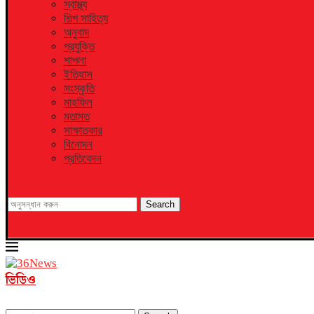
স্বাস্থ্য
শিল্প সাহিত্য
অনুবাদ
প্রযুক্তি
শাপলা
ইতিহাস
সংস্কৃতি
মাহফিল
মতামত
সাক্ষাতকার
বিনোদন
প্রতিবেদন
Search
ভিডিও