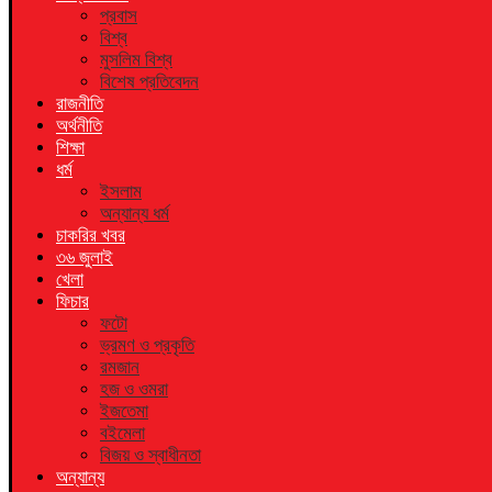
প্রবাস
বিশ্ব
মুসলিম বিশ্ব
বিশেষ প্রতিবেদন
রাজনীতি
অর্থনীতি
শিক্ষা
ধর্ম
ইসলাম
অন্যান্য ধর্ম
চাকরির খবর
৩৬ জুলাই
খেলা
ফিচার
ফটো
ভ্রমণ ও প্রকৃতি
রমজান
হজ ও ওমরা
ইজতেমা
বইমেলা
বিজয় ও স্বাধীনতা
অন্যান্য