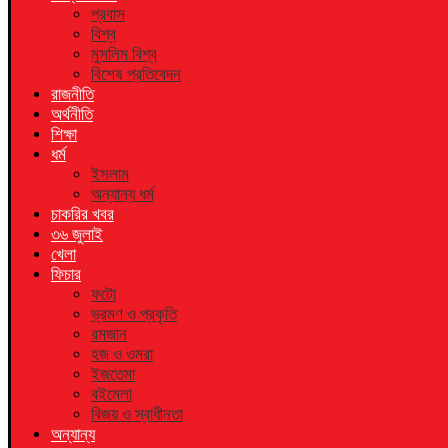
প্রবাস
বিশ্ব
মুসলিম বিশ্ব
বিশেষ প্রতিবেদন
রাজনীতি
অর্থনীতি
শিক্ষা
ধর্ম
ইসলাম
অন্যান্য ধর্ম
চাকরির খবর
৩৬ জুলাই
খেলা
ফিচার
ফটো
ভ্রমণ ও প্রকৃতি
রমজান
হজ ও ওমরা
ইজতেমা
বইমেলা
বিজয় ও স্বাধীনতা
অন্যান্য