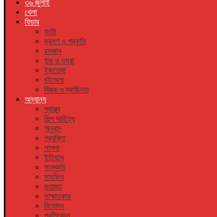
৩৬ জুলাই
খেলা
ফিচার
ফটো
ভ্রমণ ও প্রকৃতি
রমজান
হজ ও ওমরা
ইজতেমা
বইমেলা
বিজয় ও স্বাধীনতা
অন্যান্য
স্বাস্থ্য
শিল্প সাহিত্য
অনুবাদ
প্রযুক্তি
শাপলা
ইতিহাস
সংস্কৃতি
মাহফিল
মতামত
সাক্ষাতকার
বিনোদন
প্রতিবেদন