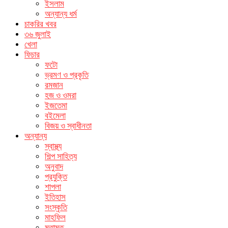
ইসলাম
অন্যান্য ধর্ম
চাকরির খবর
৩৬ জুলাই
খেলা
ফিচার
ফটো
ভ্রমণ ও প্রকৃতি
রমজান
হজ ও ওমরা
ইজতেমা
বইমেলা
বিজয় ও স্বাধীনতা
অন্যান্য
স্বাস্থ্য
শিল্প সাহিত্য
অনুবাদ
প্রযুক্তি
শাপলা
ইতিহাস
সংস্কৃতি
মাহফিল
মতামত