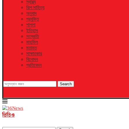
স্বাস্থ্য
শিল্প সাহিত্য
অনুবাদ
প্রযুক্তি
শাপলা
ইতিহাস
সংস্কৃতি
মাহফিল
মতামত
সাক্ষাতকার
বিনোদন
প্রতিবেদন
Search
ভিডিও