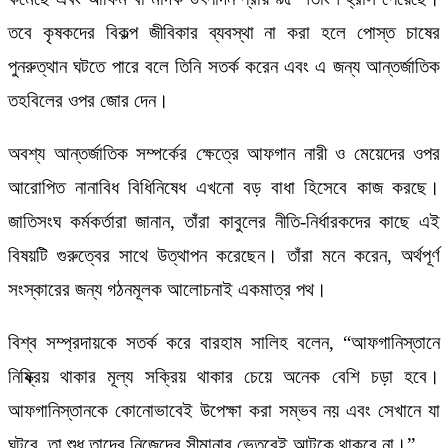
তবে কৃষকদের বিকল্প জীবিকার ব্যবস্থা না করা হলে পোস্ত চাষের
পুনরুত্থান ঘটতে পারে বলে তিনি সতর্ক করেন এবং এ জন্য আন্তর্জাতিক
তহবিলের ওপর জোর দেন।
অবশ্য আন্তর্জাতিক সম্পর্কের ক্ষেত্রে আফগান নারী ও মেয়েদের ওপর
আরোপিত নানাবিধ বিধিনিষেধ এখনো বড় বাধা হিসেবে কাজ করছে।
জাতিসংঘ কর্মকর্তারা জানান, তাঁরা কাবুলের নীতি-নির্ধারকদের কাছে এই
বিষয়টি গুরুত্বের সাথে উত্থাপন করেছেন। তাঁরা মনে করেন, অর্থপূর্ণ
সংস্কারের জন্য গঠনমূলক আলোচনাই একমাত্র পথ।
বিশ্ব সম্প্রদায়কে সতর্ক করে বারহাম সালিহ বলেন, “আফগানিস্তানে
নিষ্ক্রিয় থাকার মূল্য সক্রিয় থাকার চেয়ে অনেক বেশি চড়া হবে।
আফগানিস্তানকে কোনোভাবেই উপেক্ষা করা সম্ভব নয় এবং সেখানে যা
ঘটবে, তা শুধু তাদের নিজেদের সীমানার ভেতরেই আটকে থাকবে না।”