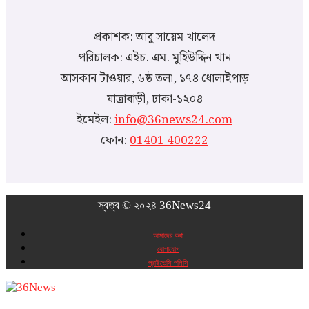
প্রকাশক: আবু সায়েম খালেদ
পরিচালক: এইচ. এম. মুহিউদ্দিন খান
আসকান টাওয়ার, ৬ষ্ঠ তলা, ১৭৪ ধোলাইপাড়
যাত্রাবাড়ী, ঢাকা-১২০৪
ইমেইল:
info@36news24.com
ফোন:
01401 400222
স্বত্ব © ২০২৪ 36News24
আমাদের কথা
যোগাযোগ
প্রাইভেসি পলিসি