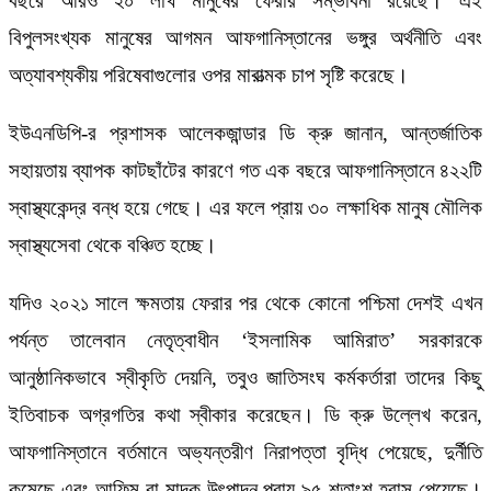
বছরে আরও ২০ লাখ মানুষের ফেরার সম্ভাবনা রয়েছে। এই
বিপুলসংখ্যক মানুষের আগমন আফগানিস্তানের ভঙ্গুর অর্থনীতি এবং
অত্যাবশ্যকীয় পরিষেবাগুলোর ওপর মারাত্মক চাপ সৃষ্টি করেছে।
ইউএনডিপি-র প্রশাসক আলেকজান্ডার ডি ক্রু জানান, আন্তর্জাতিক
সহায়তায় ব্যাপক কাটছাঁটের কারণে গত এক বছরে আফগানিস্তানে ৪২২টি
স্বাস্থ্যকেন্দ্র বন্ধ হয়ে গেছে। এর ফলে প্রায় ৩০ লক্ষাধিক মানুষ মৌলিক
স্বাস্থ্যসেবা থেকে বঞ্চিত হচ্ছে।
যদিও ২০২১ সালে ক্ষমতায় ফেরার পর থেকে কোনো পশ্চিমা দেশই এখন
পর্যন্ত তালেবান নেতৃত্বাধীন ‘ইসলামিক আমিরাত’ সরকারকে
আনুষ্ঠানিকভাবে স্বীকৃতি দেয়নি, তবুও জাতিসংঘ কর্মকর্তারা তাদের কিছু
ইতিবাচক অগ্রগতির কথা স্বীকার করেছেন। ডি ক্রু উল্লেখ করেন,
আফগানিস্তানে বর্তমানে অভ্যন্তরীণ নিরাপত্তা বৃদ্ধি পেয়েছে, দুর্নীতি
কমেছে এবং আফিম বা মাদক উৎপাদন প্রায় ৯৫ শতাংশ হ্রাস পেয়েছে।