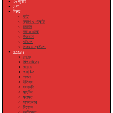
৩৬ জুলাই
খেলা
ফিচার
ফটো
ভ্রমণ ও প্রকৃতি
রমজান
হজ ও ওমরা
ইজতেমা
বইমেলা
বিজয় ও স্বাধীনতা
অন্যান্য
স্বাস্থ্য
শিল্প সাহিত্য
অনুবাদ
প্রযুক্তি
শাপলা
ইতিহাস
সংস্কৃতি
মাহফিল
মতামত
সাক্ষাতকার
বিনোদন
প্রতিবেদন