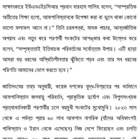
সাক্ষাৎকারে ইউএনএইচসিআর প্রধান বারহাম সালিহ বলেন, “সাম্প্রতিক
অতীতের শিক্ষা হলো, আফগানিস্তানকে উপেক্ষা করা বা ভুলে থাকা কোনো
ভালো ফলাফল আনে না।” তিনি চরমপন্থা, মাদক পাচার, আন্তর্জাতিক
অপরাধ এবং নতুন করে শরণার্থী সংকটের আশঙ্কার কথা উল্লেখ করে
বলেন, “সম্পৃক্ততাই ইতিবাচক পরিবর্তনের সর্বোত্তম উপায়। এটি ছাড়া
আমরা বড় ধরনের অস্থিতিশীলতার ঝুঁকিতে পড়ব এবং তার সব ধরনের
পরিণতি আমাদের ভোগ করতে হবে।”
জাতিসংঘের তথ্য অনুযায়ী, কয়েক দশকের যুদ্ধ-বিগ্রহের পর বর্তমানে
আফগানিস্তান জলবায়ু পরিবর্তন, প্রাকৃতিক দুর্যোগ এবং বিপুলসংখ্যক
প্রত্যাবর্তনকারী শরণার্থীর ঢলে বহুমুখী সংকটের মুখোমুখি। ২০২৩ সাল
থেকে এ পর্যন্ত প্রায় ৬০ লাখ আফগান নাগরিক (যাঁদের অধিকাংশই
পাকিস্তান ও ইরান থেকে এসেছেন) নিজ দেশে ফিরেছেন এবং চলতি