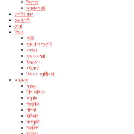
ইসলাম
অন্যান্য ধর্ম
চাকরির খবর
৩৬ জুলাই
খেলা
ফিচার
ফটো
ভ্রমণ ও প্রকৃতি
রমজান
হজ ও ওমরা
ইজতেমা
বইমেলা
বিজয় ও স্বাধীনতা
অন্যান্য
স্বাস্থ্য
শিল্প সাহিত্য
অনুবাদ
প্রযুক্তি
শাপলা
ইতিহাস
সংস্কৃতি
মাহফিল
মতামত