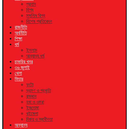
প্রবাস
বিশ্ব
মুসলিম বিশ্ব
বিশেষ প্রতিবেদন
রাজনীতি
অর্থনীতি
শিক্ষা
ধর্ম
ইসলাম
অন্যান্য ধর্ম
চাকরির খবর
৩৬ জুলাই
খেলা
ফিচার
ফটো
ভ্রমণ ও প্রকৃতি
রমজান
হজ ও ওমরা
ইজতেমা
বইমেলা
বিজয় ও স্বাধীনতা
অন্যান্য