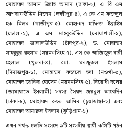
মোহাম্মদ আমান উল্লাহ আমান (ঢাকা-২), এ বি এম
আশরাফউদ্দিন নিজান (লক্ষ্মীপুর-৪), এ কে এম ফজলুল
হক মিলন (গাজীপুর-৫), মোহাম্মদ হাফিজ ইব্রাহিম
(ভোলা-২), এ এম মাহবুবউদ্দিন (নোয়াখালী-১),
মোহাম্মদ জালালউদ্দিন (চাঁদপুর-২), ড. মোহাম্মদ
মাহবুবুর রহমান (ময়মনসিংহ-৭), এস কে আজিজুল বারী
হেলাল (খুলনা-৪), মো. মনজুরুল ইসলাম
(দিনাজপুর-১), মোহাম্মদ ফজলে হুদা (নওগাঁ-৩),
মোহাম্মদ জাকির হোসেন (ময়মনসিংহ-৫), বিরোধী দলের
(জামায়াতে ইসলামী) সদস্য সৈয়দ জয়নুল আবেদিন
(ঢাকা-৪), মোহাম্মদ রুহুল আমিন (চুয়াডাঙ্গা-২) এবং
মোহাম্মদ আনারুল ইসলাম (কুড়িগ্রাম-১)।
এখন পর্যন্ত চলতি সংসদে ৯টি সংসদীয় স্থায়ী কমিটি গঠন