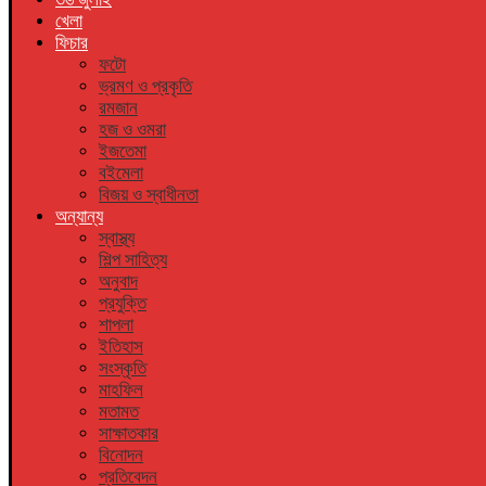
খেলা
ফিচার
ফটো
ভ্রমণ ও প্রকৃতি
রমজান
হজ ও ওমরা
ইজতেমা
বইমেলা
বিজয় ও স্বাধীনতা
অন্যান্য
স্বাস্থ্য
শিল্প সাহিত্য
অনুবাদ
প্রযুক্তি
শাপলা
ইতিহাস
সংস্কৃতি
মাহফিল
মতামত
সাক্ষাতকার
বিনোদন
প্রতিবেদন