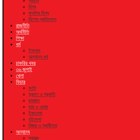
প্রবাস
বিশ্ব
মুসলিম বিশ্ব
বিশেষ প্রতিবেদন
রাজনীতি
অর্থনীতি
শিক্ষা
ধর্ম
ইসলাম
অন্যান্য ধর্ম
চাকরির খবর
৩৬ জুলাই
খেলা
ফিচার
ফটো
ভ্রমণ ও প্রকৃতি
রমজান
হজ ও ওমরা
ইজতেমা
বইমেলা
বিজয় ও স্বাধীনতা
অন্যান্য
স্বাস্থ্য