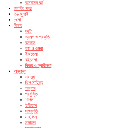
অন্যান্য ধর্ম
চাকরির খবর
৩৬ জুলাই
খেলা
ফিচার
ফটো
ভ্রমণ ও প্রকৃতি
রমজান
হজ ও ওমরা
ইজতেমা
বইমেলা
বিজয় ও স্বাধীনতা
অন্যান্য
স্বাস্থ্য
শিল্প সাহিত্য
অনুবাদ
প্রযুক্তি
শাপলা
ইতিহাস
সংস্কৃতি
মাহফিল
মতামত