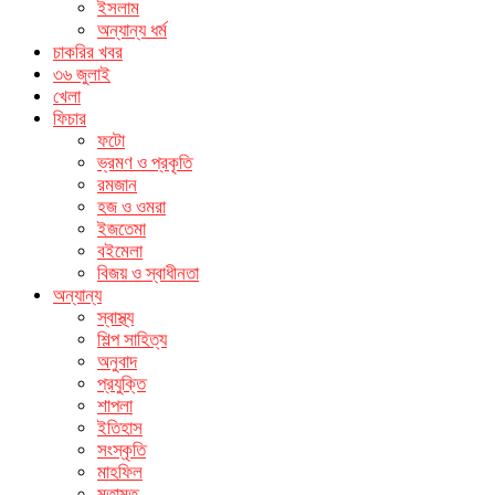
ইসলাম
অন্যান্য ধর্ম
চাকরির খবর
৩৬ জুলাই
খেলা
ফিচার
ফটো
ভ্রমণ ও প্রকৃতি
রমজান
হজ ও ওমরা
ইজতেমা
বইমেলা
বিজয় ও স্বাধীনতা
অন্যান্য
স্বাস্থ্য
শিল্প সাহিত্য
অনুবাদ
প্রযুক্তি
শাপলা
ইতিহাস
সংস্কৃতি
মাহফিল
মতামত