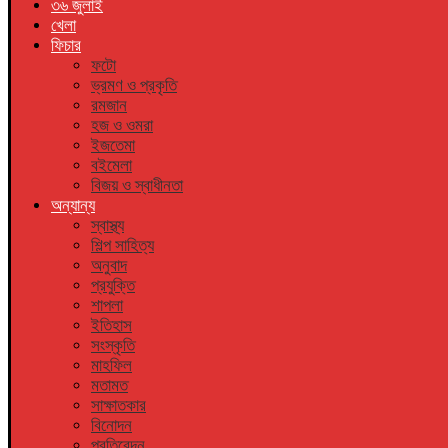
৩৬ জুলাই
খেলা
ফিচার
ফটো
ভ্রমণ ও প্রকৃতি
রমজান
হজ ও ওমরা
ইজতেমা
বইমেলা
বিজয় ও স্বাধীনতা
অন্যান্য
স্বাস্থ্য
শিল্প সাহিত্য
অনুবাদ
প্রযুক্তি
শাপলা
ইতিহাস
সংস্কৃতি
মাহফিল
মতামত
সাক্ষাতকার
বিনোদন
প্রতিবেদন