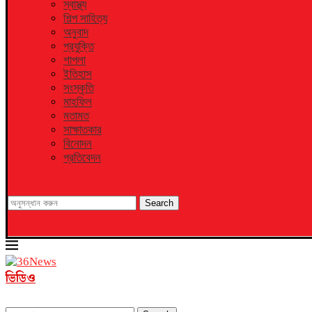
স্বাস্থ্য
শিল্প সাহিত্য
অনুবাদ
প্রযুক্তি
শাপলা
ইতিহাস
সংস্কৃতি
মাহফিল
মতামত
সাক্ষাতকার
বিনোদন
প্রতিবেদন
Search
ভিডিও