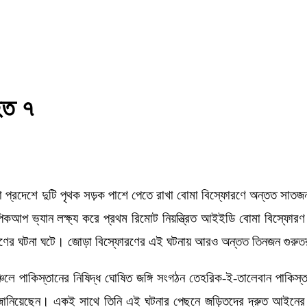
হত ৭
য়া প্রদেশে দুটি পৃথক সড়ক পাশে পেতে রাখা বোমা বিস্ফোরণে অন্তত সাতজ
টি পিকআপ ভ্যান লক্ষ্য করে প্রথম রিমোট নিয়ন্ত্রিত আইইডি বোমা বিস্ফ
িস্ফোরণের ঘটনা ঘটে। জোড়া বিস্ফোরণের এই ঘটনায় আরও অন্তত তিনজন গুরু
লে পাকিস্তানের নিষিদ্ধ ঘোষিত জঙ্গি সংগঠন তেহরিক-ই-তালেবান পাকিস্তান 
্দা জানিয়েছেন। একই সাথে তিনি এই ঘটনার পেছনে জড়িতদের দ্রুত আইনের আও