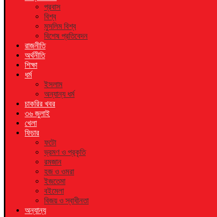
প্রবাস
বিশ্ব
মুসলিম বিশ্ব
বিশেষ প্রতিবেদন
রাজনীতি
অর্থনীতি
শিক্ষা
ধর্ম
ইসলাম
অন্যান্য ধর্ম
চাকরির খবর
৩৬ জুলাই
খেলা
ফিচার
ফটো
ভ্রমণ ও প্রকৃতি
রমজান
হজ ও ওমরা
ইজতেমা
বইমেলা
বিজয় ও স্বাধীনতা
অন্যান্য