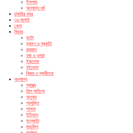
ইসলাম
অন্যান্য ধর্ম
চাকরির খবর
৩৬ জুলাই
খেলা
ফিচার
ফটো
ভ্রমণ ও প্রকৃতি
রমজান
হজ ও ওমরা
ইজতেমা
বইমেলা
বিজয় ও স্বাধীনতা
অন্যান্য
স্বাস্থ্য
শিল্প সাহিত্য
অনুবাদ
প্রযুক্তি
শাপলা
ইতিহাস
সংস্কৃতি
মাহফিল
মতামত