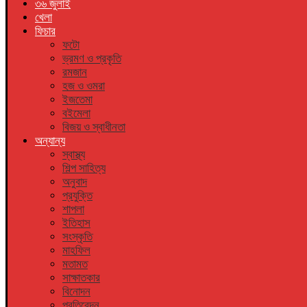
৩৬ জুলাই
খেলা
ফিচার
ফটো
ভ্রমণ ও প্রকৃতি
রমজান
হজ ও ওমরা
ইজতেমা
বইমেলা
বিজয় ও স্বাধীনতা
অন্যান্য
স্বাস্থ্য
শিল্প সাহিত্য
অনুবাদ
প্রযুক্তি
শাপলা
ইতিহাস
সংস্কৃতি
মাহফিল
মতামত
সাক্ষাতকার
বিনোদন
প্রতিবেদন