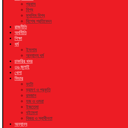
প্রবাস
বিশ্ব
মুসলিম বিশ্ব
বিশেষ প্রতিবেদন
রাজনীতি
অর্থনীতি
শিক্ষা
ধর্ম
ইসলাম
অন্যান্য ধর্ম
চাকরির খবর
৩৬ জুলাই
খেলা
ফিচার
ফটো
ভ্রমণ ও প্রকৃতি
রমজান
হজ ও ওমরা
ইজতেমা
বইমেলা
বিজয় ও স্বাধীনতা
অন্যান্য