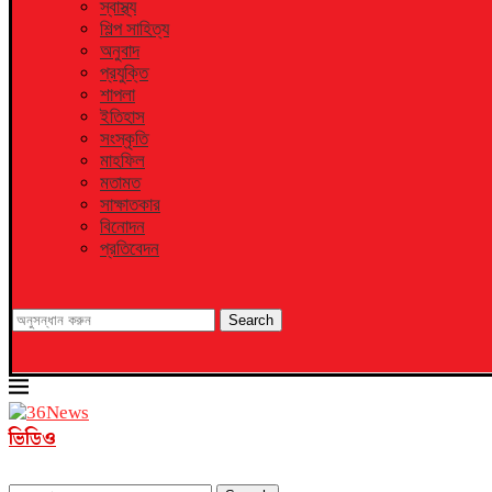
স্বাস্থ্য
শিল্প সাহিত্য
অনুবাদ
প্রযুক্তি
শাপলা
ইতিহাস
সংস্কৃতি
মাহফিল
মতামত
সাক্ষাতকার
বিনোদন
প্রতিবেদন
Search
ভিডিও