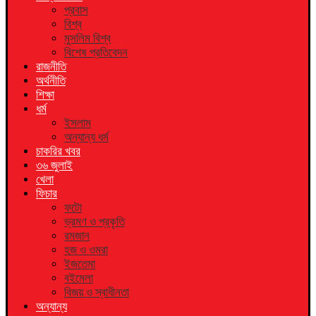
প্রবাস
বিশ্ব
মুসলিম বিশ্ব
বিশেষ প্রতিবেদন
রাজনীতি
অর্থনীতি
শিক্ষা
ধর্ম
ইসলাম
অন্যান্য ধর্ম
চাকরির খবর
৩৬ জুলাই
খেলা
ফিচার
ফটো
ভ্রমণ ও প্রকৃতি
রমজান
হজ ও ওমরা
ইজতেমা
বইমেলা
বিজয় ও স্বাধীনতা
অন্যান্য