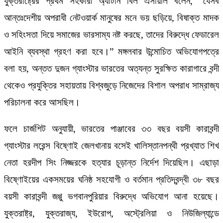
যুক্তরাষ্ট্রের প্রথম সহকারী অ্যাটর্নি বিল এসায়লি বলেন, “যেসব
আন্তঃদেশীয় অপরাধী নেটওয়ার্ক মানুষের মনে ভয় ছড়িয়ে, বিষাক্ত মাদক
ও সহিংসতা দিয়ে সমাজের ভারসাম্য নষ্ট করছে, তাদের বিরুদ্ধে ফেডারেল
আইনি ব্যবস্থা গ্রহণ করা হবে।” মঙ্গলবার উন্মোচিত অভিযোগপত্রে
বলা হয়, অন্তত দুজন গ্যাংস্টার ভারতের অত্যন্ত সুরক্ষিত কারাগারে বন্দী
থেকেও প্রযুক্তির সহায়তায় বিশ্বজুড়ে নিজেদের বিশাল অপরাধ সাম্রাজ্য
পরিচালনা করে আসছিল।
ফলে চার্জশিট অনুযায়ী, ভারতের পাঞ্জাবের ৩৩ বছর বয়সী কারাবন্দী
গ্যাংস্টার লরেন্স বিষ্ণোই জেলখানায় বসেই খালিস্তানপন্থী প্রখ্যাত শিখ
নেতা হরদীপ সিং নিজ্জরকে হত্যার চূড়ান্ত নির্দেশ দিয়েছিল। এছাড়া
বিষ্ণোইয়ের একসময়ের ঘনিষ্ঠ সহযোগী ও বর্তমান প্রতিদ্বন্দ্বী ৩৮ বছর
বয়সী কারাবন্দী জগ্গু ভগবানপুরিয়ার বিরুদ্ধে অভিযোগ আনা হয়েছে।
যুক্তরাষ্ট্র, যুক্তরাজ্য, ইউরোপ, অস্ট্রেলিয়া ও নিউজিল্যান্ডে