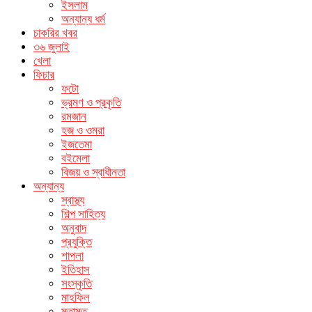
ইসলাম
অন্যান্য ধর্ম
চাকরির খবর
৩৬ জুলাই
খেলা
ফিচার
ফটো
ভ্রমণ ও প্রকৃতি
রমজান
হজ ও ওমরা
ইজতেমা
বইমেলা
বিজয় ও স্বাধীনতা
অন্যান্য
স্বাস্থ্য
শিল্প সাহিত্য
অনুবাদ
প্রযুক্তি
শাপলা
ইতিহাস
সংস্কৃতি
মাহফিল
মতামত