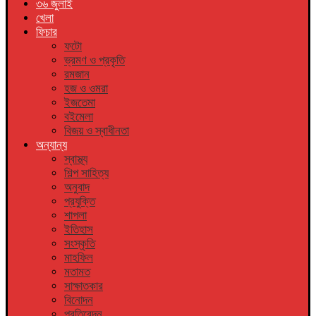
৩৬ জুলাই
খেলা
ফিচার
ফটো
ভ্রমণ ও প্রকৃতি
রমজান
হজ ও ওমরা
ইজতেমা
বইমেলা
বিজয় ও স্বাধীনতা
অন্যান্য
স্বাস্থ্য
শিল্প সাহিত্য
অনুবাদ
প্রযুক্তি
শাপলা
ইতিহাস
সংস্কৃতি
মাহফিল
মতামত
সাক্ষাতকার
বিনোদন
প্রতিবেদন