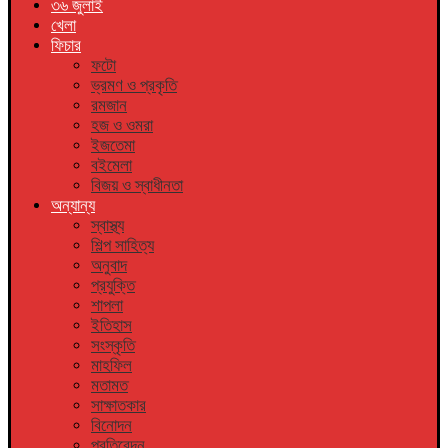
৩৬ জুলাই
খেলা
ফিচার
ফটো
ভ্রমণ ও প্রকৃতি
রমজান
হজ ও ওমরা
ইজতেমা
বইমেলা
বিজয় ও স্বাধীনতা
অন্যান্য
স্বাস্থ্য
শিল্প সাহিত্য
অনুবাদ
প্রযুক্তি
শাপলা
ইতিহাস
সংস্কৃতি
মাহফিল
মতামত
সাক্ষাতকার
বিনোদন
প্রতিবেদন