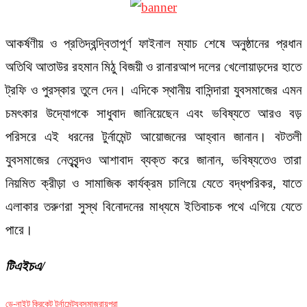
আকর্ষণীয় ও প্রতিদ্বন্দ্বিতাপূর্ণ ফাইনাল ম্যাচ শেষে অনুষ্ঠানের প্রধান
অতিথি আতাউর রহমান মিঠু বিজয়ী ও রানারআপ দলের খেলোয়াড়দের হাতে
ট্রফি ও পুরস্কার তুলে দেন। এদিকে স্থানীয় বাসিন্দারা যুবসমাজের এমন
চমৎকার উদ্যোগকে সাধুবাদ জানিয়েছেন এবং ভবিষ্যতে আরও বড়
পরিসরে এই ধরনের টুর্নামেন্ট আয়োজনের আহ্বান জানান। বটতলী
যুবসমাজের নেতৃবৃন্দও আশাবাদ ব্যক্ত করে জানান, ভবিষ্যতেও তারা
নিয়মিত ক্রীড়া ও সামাজিক কার্যক্রম চালিয়ে যেতে বদ্ধপরিকর, যাতে
এলাকার তরুণরা সুস্থ বিনোদনের মাধ্যমে ইতিবাচক পথে এগিয়ে যেতে
পারে।
টিএইচএ/
ডে-নাইট ক্রিকেট টুর্নামেন্ট
যুবসমাজ
রায়পুরা