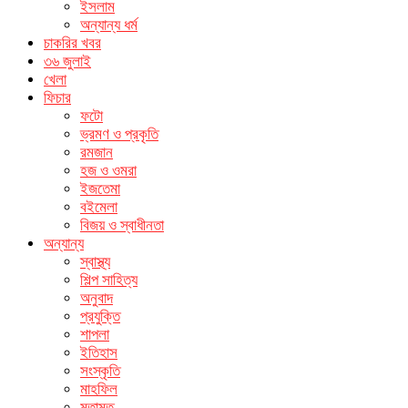
ইসলাম
অন্যান্য ধর্ম
চাকরির খবর
৩৬ জুলাই
খেলা
ফিচার
ফটো
ভ্রমণ ও প্রকৃতি
রমজান
হজ ও ওমরা
ইজতেমা
বইমেলা
বিজয় ও স্বাধীনতা
অন্যান্য
স্বাস্থ্য
শিল্প সাহিত্য
অনুবাদ
প্রযুক্তি
শাপলা
ইতিহাস
সংস্কৃতি
মাহফিল
মতামত