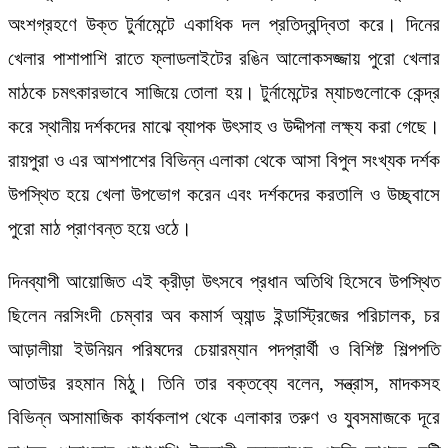
অংশগ্রহণে উক্ত টুর্নামেন্টে একাধিক দল প্রতিদ্বন্দ্বিতা করে। দিনের
খেলার পাশাপাশি রাতে ফ্লাডলাইটের রঙিন আলোকসজ্জায় পুরো খেলার
মাঠকে চমৎকারভাবে সাজিয়ে তোলা হয়। টুর্নামেন্টের ম্যাচগুলোকে কেন্দ্র
করে স্থানীয় দর্শকদের মাঝে ব্যাপক উৎসাহ ও উদ্দীপনা লক্ষ্য করা গেছে।
রায়পুরা ও এর আশপাশের বিভিন্ন এলাকা থেকে আসা বিপুল সংখ্যক দর্শক
উপস্থিত হয়ে খেলা উপভোগ করেন এবং দর্শকদের করতালি ও উচ্ছ্বাসে
পুরো মাঠ প্রাণবন্ত হয়ে ওঠে।
দিনব্যাপী আয়োজিত এই ক্রীড়া উৎসবে প্রধান অতিথি হিসেবে উপস্থিত
ছিলেন নরসিংদী চেম্বার অব কমার্স অ্যান্ড ইন্ডাস্ট্রিজের পরিচালক, চর
আড়ালীয়া ইউনিয়ন পরিষদের চেয়ারম্যান পদপ্রার্থী ও বিশিষ্ট শিল্পপতি
আতাউর রহমান মিঠু। তিনি তার বক্তব্যে বলেন, সন্ত্রাস, মাদকসহ
বিভিন্ন অসামাজিক কার্যকলাপ থেকে এলাকার তরুণ ও যুবসমাজকে দূরে