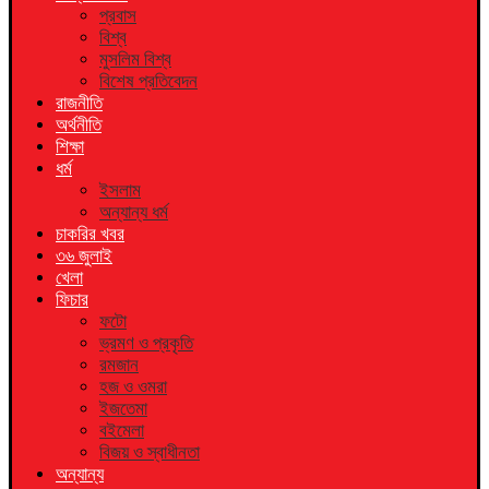
প্রবাস
বিশ্ব
মুসলিম বিশ্ব
বিশেষ প্রতিবেদন
রাজনীতি
অর্থনীতি
শিক্ষা
ধর্ম
ইসলাম
অন্যান্য ধর্ম
চাকরির খবর
৩৬ জুলাই
খেলা
ফিচার
ফটো
ভ্রমণ ও প্রকৃতি
রমজান
হজ ও ওমরা
ইজতেমা
বইমেলা
বিজয় ও স্বাধীনতা
অন্যান্য