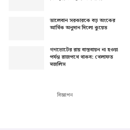
তালেবান সরকারকে বড় অংকের
আর্থিক অনুদান দিলো কুয়েত
গণভোটের রায় বাস্তবায়ন না হওয়া
পর্যন্ত রাজপথে থাকব: খেলাফত
মজলিস
বিজ্ঞাপন