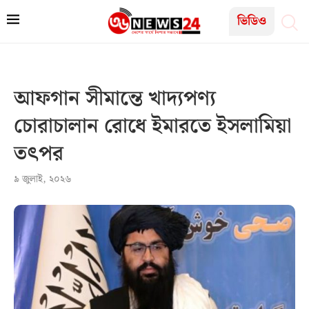
ভিডিও
আফগান সীমান্তে খাদ্যপণ্য
চোরাচালান রোধে ইমারতে ইসলামিয়া
তৎপর
৯ জুলাই, ২০২৬