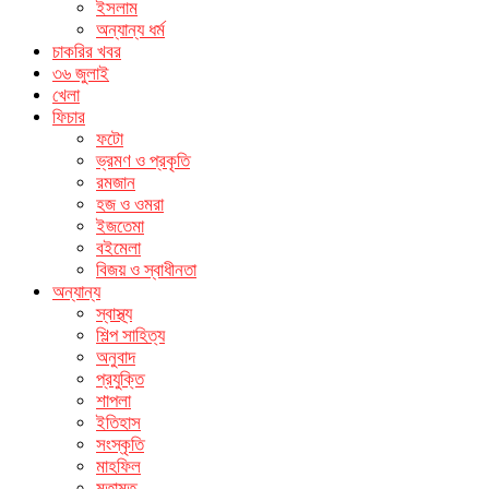
ইসলাম
অন্যান্য ধর্ম
চাকরির খবর
৩৬ জুলাই
খেলা
ফিচার
ফটো
ভ্রমণ ও প্রকৃতি
রমজান
হজ ও ওমরা
ইজতেমা
বইমেলা
বিজয় ও স্বাধীনতা
অন্যান্য
স্বাস্থ্য
শিল্প সাহিত্য
অনুবাদ
প্রযুক্তি
শাপলা
ইতিহাস
সংস্কৃতি
মাহফিল
মতামত