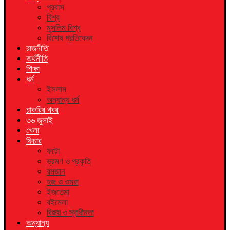
প্রবাস
বিশ্ব
মুসলিম বিশ্ব
বিশেষ প্রতিবেদন
রাজনীতি
অর্থনীতি
শিক্ষা
ধর্ম
ইসলাম
অন্যান্য ধর্ম
চাকরির খবর
৩৬ জুলাই
খেলা
ফিচার
ফটো
ভ্রমণ ও প্রকৃতি
রমজান
হজ ও ওমরা
ইজতেমা
বইমেলা
বিজয় ও স্বাধীনতা
অন্যান্য