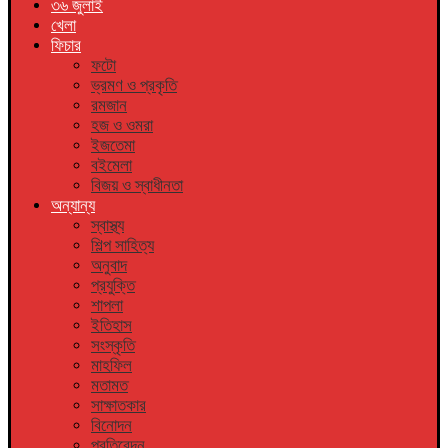
৩৬ জুলাই
খেলা
ফিচার
ফটো
ভ্রমণ ও প্রকৃতি
রমজান
হজ ও ওমরা
ইজতেমা
বইমেলা
বিজয় ও স্বাধীনতা
অন্যান্য
স্বাস্থ্য
শিল্প সাহিত্য
অনুবাদ
প্রযুক্তি
শাপলা
ইতিহাস
সংস্কৃতি
মাহফিল
মতামত
সাক্ষাতকার
বিনোদন
প্রতিবেদন