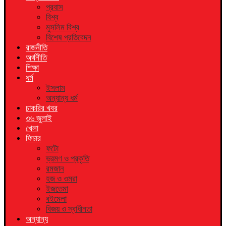
প্রবাস
বিশ্ব
মুসলিম বিশ্ব
বিশেষ প্রতিবেদন
রাজনীতি
অর্থনীতি
শিক্ষা
ধর্ম
ইসলাম
অন্যান্য ধর্ম
চাকরির খবর
৩৬ জুলাই
খেলা
ফিচার
ফটো
ভ্রমণ ও প্রকৃতি
রমজান
হজ ও ওমরা
ইজতেমা
বইমেলা
বিজয় ও স্বাধীনতা
অন্যান্য