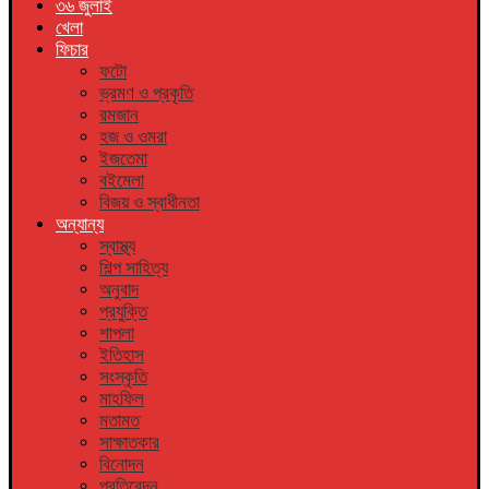
৩৬ জুলাই
খেলা
ফিচার
ফটো
ভ্রমণ ও প্রকৃতি
রমজান
হজ ও ওমরা
ইজতেমা
বইমেলা
বিজয় ও স্বাধীনতা
অন্যান্য
স্বাস্থ্য
শিল্প সাহিত্য
অনুবাদ
প্রযুক্তি
শাপলা
ইতিহাস
সংস্কৃতি
মাহফিল
মতামত
সাক্ষাতকার
বিনোদন
প্রতিবেদন