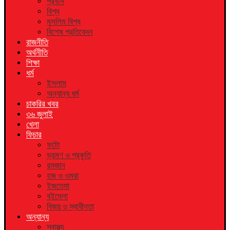
প্রবাস
বিশ্ব
মুসলিম বিশ্ব
বিশেষ প্রতিবেদন
রাজনীতি
অর্থনীতি
শিক্ষা
ধর্ম
ইসলাম
অন্যান্য ধর্ম
চাকরির খবর
৩৬ জুলাই
খেলা
ফিচার
ফটো
ভ্রমণ ও প্রকৃতি
রমজান
হজ ও ওমরা
ইজতেমা
বইমেলা
বিজয় ও স্বাধীনতা
অন্যান্য
স্বাস্থ্য