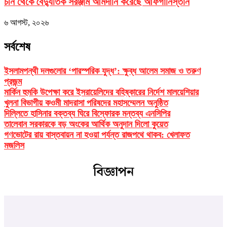
চীন থেকে বৈদ্যুতিক সরঞ্জাম আমদানি করেছে আফগানিস্তান
৬ আগস্ট, ২০২৬
সর্বশেষ
ইসলামপন্থী দলগুলোর ‘পারস্পরিক যুদ্ধ’: ক্ষুব্ধ আলেম সমাজ ও তরুণ
প্রজন্ম
মার্কিন হুমকি উপেক্ষা করে ইসরায়েলিদের বহিষ্কারের নির্দেশ মালয়েশিয়ার
খুলনা বিভাগীয় কওমী মাদরাসা পরিষদের মহাসম্মেলন অনুষ্ঠিত
দিল্লিতে হাসিনার বক্তব্য ঘিরে বিস্ফোরক মন্তব্য এনসিপির
তালেবান সরকারকে বড় অংকের আর্থিক অনুদান দিলো কুয়েত
গণভোটের রায় বাস্তবায়ন না হওয়া পর্যন্ত রাজপথে থাকব: খেলাফত
মজলিস
বিজ্ঞাপন