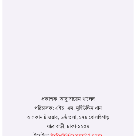
প্রকাশক: আবু সায়েম খালেদ
পরিচালক: এইচ. এম. মুহিউদ্দিন খান
আসকান টাওয়ার, ৬ষ্ঠ তলা, ১৭৪ ধোলাইপাড়
যাত্রাবাড়ী, ঢাকা-১২০৪
ইমেইল:
info@36news24.com