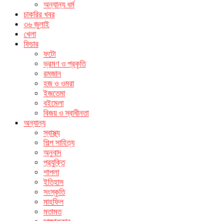
অন্যান্য ধর্ম
চাকরির খবর
৩৬ জুলাই
খেলা
ফিচার
ফটো
ভ্রমণ ও প্রকৃতি
রমজান
হজ ও ওমরা
ইজতেমা
বইমেলা
বিজয় ও স্বাধীনতা
অন্যান্য
স্বাস্থ্য
শিল্প সাহিত্য
অনুবাদ
প্রযুক্তি
শাপলা
ইতিহাস
সংস্কৃতি
মাহফিল
মতামত