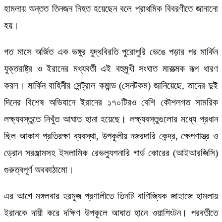
হামলায় অন্তত তিনজন নিহত হয়েছেন বলে প্রাথমিক বিবরণীতে জানানো
হয়।
গত মাসে অর্জিত এক ভঙ্গুর যুদ্ধবিরতি পুরোপুরি ভেঙে পড়ার পর মার্কিন
যুক্তরাষ্ট্র ও ইরানের মধ্যবর্তী এই বহুমুখী সংঘাত মারাত্মক রূপ ধারণ
করল। মার্কিন বাহিনীর সেন্ট্রাল কমান্ড (সেনটকম) জানিয়েছে, তাদের দুই
দিনের বিশেষ অভিযানে ইরানের ১৭০টিরও বেশি কৌশলগত সামরিক
লক্ষ্যবস্তুতে নিখুঁত আঘাত হানা হয়েছে। লক্ষ্যবস্তুগুলোর মধ্যে প্রধান
ছিল আকাশ প্রতিরক্ষা ব্যবস্থা, উপকূলীয় নজরদারি কেন্দ্র, ক্ষেপণাস্ত্র ও
ড্রোন সরঞ্জামসহ ইসলামিক রেভল্যুশনারি গার্ড কোরের (আইআরজিসি)
গুরুত্বপূর্ণ অবকাঠামো।
এর আগে মঙ্গলবার হরমুজ প্রণালীতে তিনটি বাণিজ্যিক জাহাজে হামলায়
ইরানকে দায়ী করে দক্ষিণ উপকূলে আঘাত হানে ওয়াশিংটন। পরবর্তীতে