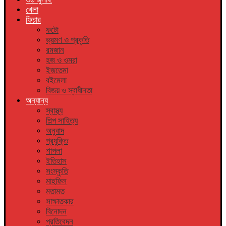
খেলা
ফিচার
ফটো
ভ্রমণ ও প্রকৃতি
রমজান
হজ ও ওমরা
ইজতেমা
বইমেলা
বিজয় ও স্বাধীনতা
অন্যান্য
স্বাস্থ্য
শিল্প সাহিত্য
অনুবাদ
প্রযুক্তি
শাপলা
ইতিহাস
সংস্কৃতি
মাহফিল
মতামত
সাক্ষাতকার
বিনোদন
প্রতিবেদন