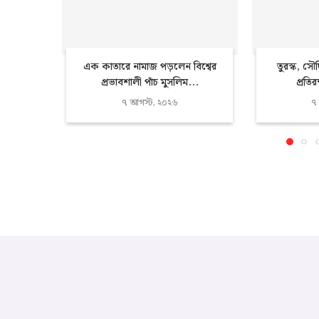
এক কাতারে নামাজ পড়লেন বিশ্বের
তুরস্ক, সৌ
প্রভাবশালী পাঁচ মুসলিম...
প্রতিরক
৭ আগস্ট, ২০২৬
৭