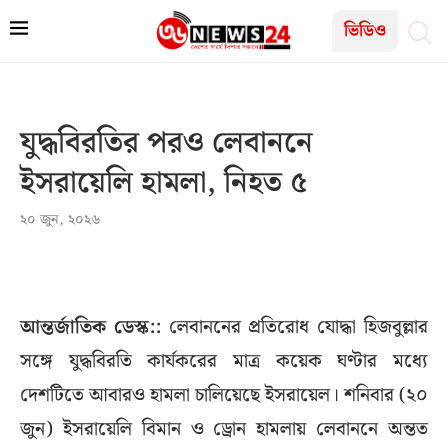
ভিডিও
যুদ্ধবিরতির পরও লেবাননে
ইসরায়েলি হামলা, নিহত ৫
২০ জুন, ২০২৬
আন্তর্জাতিক ডেস্ক::
লেবাননের প্রতিরোধ যোদ্ধা হিজবুল্লার
সঙ্গে যুদ্ধবিরতি কার্যকরের মাত্র কয়েক ঘণ্টার মধ্যে
দেশটিতে আবারও হামলা চালিয়েছে ইসরায়েল। শনিবার (২০
জুন) ইসরায়েলি বিমান ও ড্রোন হামলায় লেবাননে অন্তত