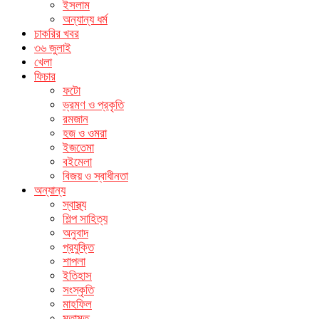
ইসলাম
অন্যান্য ধর্ম
চাকরির খবর
৩৬ জুলাই
খেলা
ফিচার
ফটো
ভ্রমণ ও প্রকৃতি
রমজান
হজ ও ওমরা
ইজতেমা
বইমেলা
বিজয় ও স্বাধীনতা
অন্যান্য
স্বাস্থ্য
শিল্প সাহিত্য
অনুবাদ
প্রযুক্তি
শাপলা
ইতিহাস
সংস্কৃতি
মাহফিল
মতামত