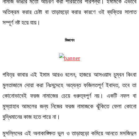
নামাজ ভাঙার মতো আচরণ করা শরিয়তের পরিপন্থী। ইমামকে এভাবে
অতিক্রম করার চেষ্টা বা তাড়াহুড়ো করার কারণে ওই ব্যক্তির সালাত
সম্পূর্ণ নষ্ট হয়ে যায়।
বিজ্ঞাপন
পবিত্র কাবার এই ইমাম আরও বলেন, হাজরে আসওয়াদ চুম্বন কিংবা
মুলতাজামে দোয়া করা নিঃসন্দেহে অত্যন্ত ফজিলতপূর্ণ ইবাদত, তবে তা
কোনোভাবেই ফরজ নামাজের চেয়ে গুরুত্বপূর্ণ নয়। একটি নফল বা
মুস্তাহাব আমলের জন্য নিজের ফরজ নামাজকে ঝুঁকিতে ফেলা কোনো
বুদ্ধিমানের কাজ হতে পারে না।
মুসল্লিদের এই অনাকাঙ্ক্ষিত ভুল ও তাড়াহুড়ো কমিয়ে আনতে মসজিদুল