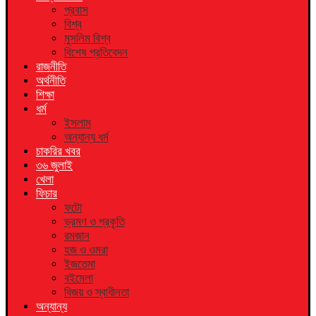
প্রবাস
বিশ্ব
মুসলিম বিশ্ব
বিশেষ প্রতিবেদন
রাজনীতি
অর্থনীতি
শিক্ষা
ধর্ম
ইসলাম
অন্যান্য ধর্ম
চাকরির খবর
৩৬ জুলাই
খেলা
ফিচার
ফটো
ভ্রমণ ও প্রকৃতি
রমজান
হজ ও ওমরা
ইজতেমা
বইমেলা
বিজয় ও স্বাধীনতা
অন্যান্য