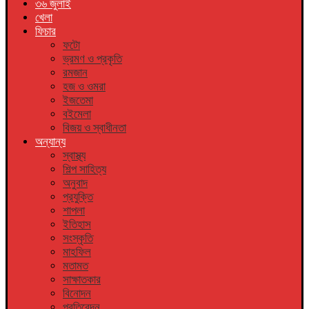
৩৬ জুলাই
খেলা
ফিচার
ফটো
ভ্রমণ ও প্রকৃতি
রমজান
হজ ও ওমরা
ইজতেমা
বইমেলা
বিজয় ও স্বাধীনতা
অন্যান্য
স্বাস্থ্য
শিল্প সাহিত্য
অনুবাদ
প্রযুক্তি
শাপলা
ইতিহাস
সংস্কৃতি
মাহফিল
মতামত
সাক্ষাতকার
বিনোদন
প্রতিবেদন