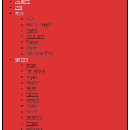
৩৬ জুলাই
খেলা
ফিচার
ফটো
ভ্রমণ ও প্রকৃতি
রমজান
হজ ও ওমরা
ইজতেমা
বইমেলা
বিজয় ও স্বাধীনতা
অন্যান্য
স্বাস্থ্য
শিল্প সাহিত্য
অনুবাদ
প্রযুক্তি
শাপলা
ইতিহাস
সংস্কৃতি
মাহফিল
মতামত
সাক্ষাতকার
বিনোদন
প্রতিবেদন