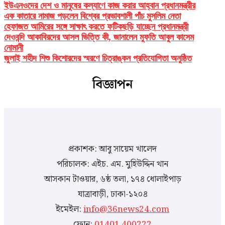
ইউএনওদের দেশ ও মানুষের কল্যাণে কাজ করার আহ্বান প্রধানমন্ত্রীর
এক কাতারে নামাজ পড়লেন বিশ্বের প্রভাবশালী পাঁচ মুসলিম নেতা
হেফাজত আমিরের সঙ্গে সাক্ষাৎ করতে ফটিকছড়ি যাচ্ছেন প্রধানমন্ত্রী
দেওবন্দি আকাবিরদের আসল ভিত্তি কী, জানালেন মুফতি আবুল কাসেম
নোমানী
জুলাই শহীদ শিশু কিশোরদের স্মরণে চিত্রাঙ্কন প্রতিযোগিতা অনুষ্ঠিত
বিজ্ঞাপন
প্রকাশক: আবু সায়েম খালেদ
পরিচালক: এইচ. এম. মুহিউদ্দিন খান
আসকান টাওয়ার, ৬ষ্ঠ তলা, ১৭৪ ধোলাইপাড়
যাত্রাবাড়ী, ঢাকা-১২০৪
ইমেইল:
info@36news24.com
ফোন:
01401 400222