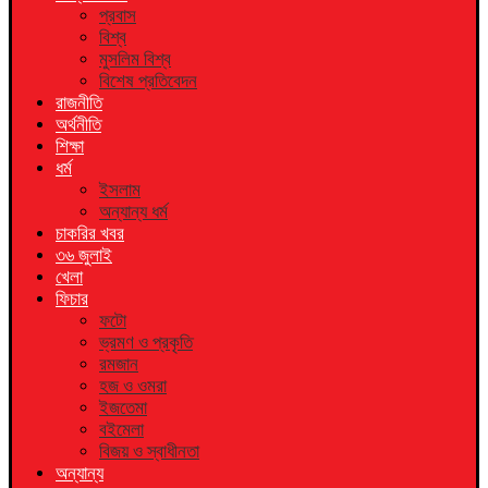
প্রবাস
বিশ্ব
মুসলিম বিশ্ব
বিশেষ প্রতিবেদন
রাজনীতি
অর্থনীতি
শিক্ষা
ধর্ম
ইসলাম
অন্যান্য ধর্ম
চাকরির খবর
৩৬ জুলাই
খেলা
ফিচার
ফটো
ভ্রমণ ও প্রকৃতি
রমজান
হজ ও ওমরা
ইজতেমা
বইমেলা
বিজয় ও স্বাধীনতা
অন্যান্য