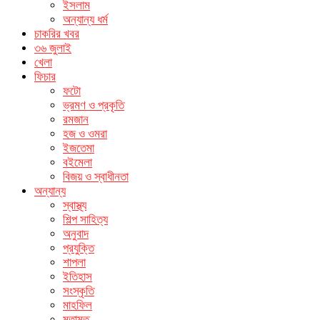
ইসলাম
অন্যান্য ধর্ম
চাকরির খবর
৩৬ জুলাই
খেলা
ফিচার
ফটো
ভ্রমণ ও প্রকৃতি
রমজান
হজ ও ওমরা
ইজতেমা
বইমেলা
বিজয় ও স্বাধীনতা
অন্যান্য
স্বাস্থ্য
শিল্প সাহিত্য
অনুবাদ
প্রযুক্তি
শাপলা
ইতিহাস
সংস্কৃতি
মাহফিল
মতামত